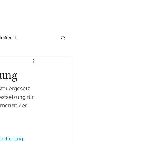
trafrecht
nsgründung
iung
steuergesetz 
stsetzung für 
rbehalt der 
befreiung-