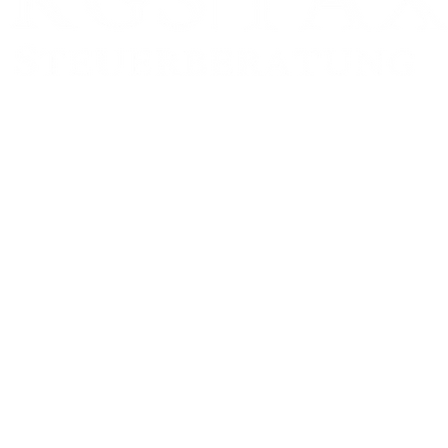
Zweigstelle:
FRANKFURT AM MAIN
Schumannstr. 27
60325 Frankfurt