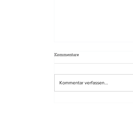
Kommentare
Kommentar verfassen...
Tatsächlich kürzere
Nutzungsdauer eines Gebäudes
kann mit jedem geeigneten
Verfahren dargelegt werde