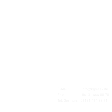
Standort:
MAINZ
Mombacher Str. 93
55122 Mainz
E-Mail:
info@kgs-tax.de
Fax: 06131 464 88 78
Tel. German:
06131 464 88 71