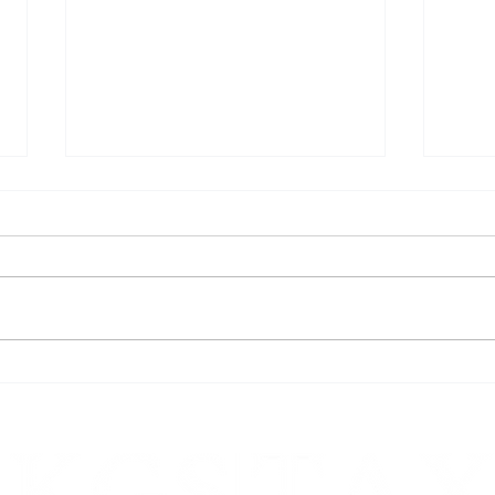
Ernstliche Zweifel an der Höhe
Recht
der Säumniszuschläge
nach