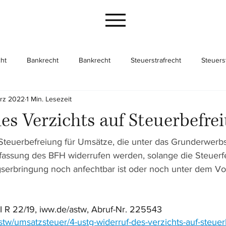
ht
Bankrecht
Bankrecht
Steuerstrafrecht
Steuers
ärz 2022
1 Min. Lesezeit
cht
Gesellschaftsrecht
Gesellschaftsrecht
Unternehme
es Verzichts auf Steuerbefre
 Steuerbefreiung für Umsätze, die unter das Grunderwerb
ffassung des BFH widerrufen werden, solange die Steuerfe
gserbringung noch anfechtbar ist oder noch unter dem Vo
I R 22/19, iww.de/astw, Abruf-Nr. 225543
stw/umsatzsteuer/4-ustg-widerruf-des-verzichts-auf-steuer