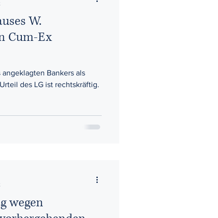
t
auses W.
en Cum-Ex
 angeklagten Bankers als
teil des LG ist rechtskräftig.
t
ng wegen