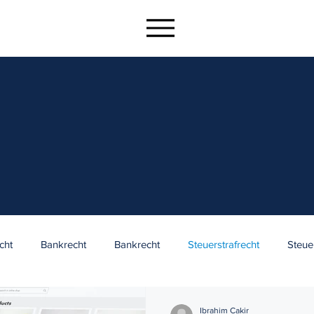
cht
Bankrecht
Bankrecht
Steuerstrafrecht
Steue
echt
Gesellschaftsrecht
Gesellschaftsrecht
Unternehm
Ibrahim Cakir