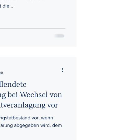
 die...
it
llendete
ng bei Wechsel von
htveranlagung vor
ungstatbestand vor, wenn
rklärung abgegeben wird, dem