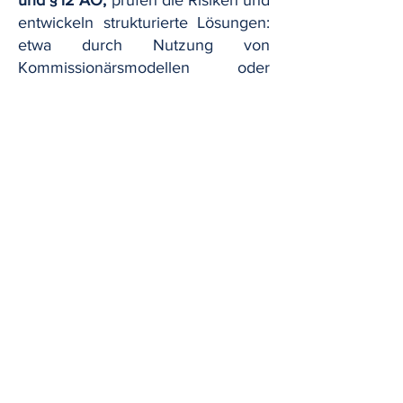
und § 12 AO,
prüfen die Risiken und
entwickeln strukturierte Lösungen:
etwa durch Nutzung von
Kommissionärsmodellen oder
vertraglich klar abgegrenzte
Tätigkeitsbereiche zur Vermeidung
von Körperschaftsteuer- und
Gewerbesteuerpflichten.
Steuerstruktur bei
Projektgesellschaften
GDas richtige Holdingmodell für
chinesische Investoren im PV-Markt