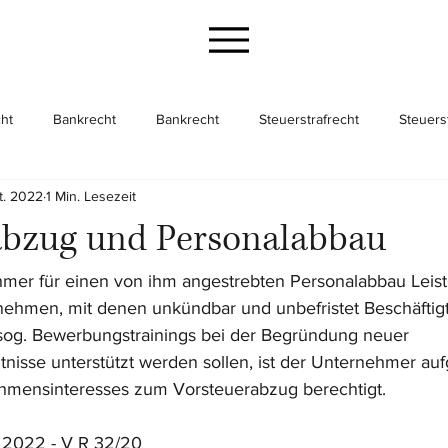
ht
Bankrecht
Bankrecht
Steuerstrafrecht
Steuers
t. 2022
1 Min. Lesezeit
cht
Gesellschaftsrecht
Gesellschaftsrecht
Unternehme
abzug und Personalabbau
hmer für einen von ihm angestrebten Personalabbau Leis
hmen, mit denen unkündbar und unbefristet Beschäftigte
sog. Bewerbungstrainings bei der Begründung neuer 
tnisse unterstützt werden sollen, ist der Unternehmer auf
hmensinteresses zum Vorsteuerabzug berechtigt.
. 2022 - V R 32/20