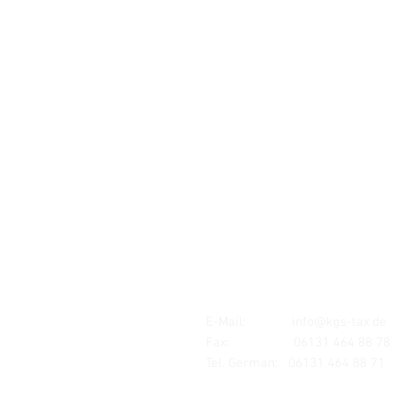
Standort:
MAINZ
Mombacher Str. 93
55122 Mainz
E-Mail:
info@kgs-tax.de
Fax: 06131 464 88 78
Tel. German:
06131 464 88 71