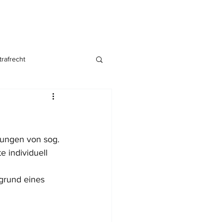
trafrecht
nsgründung
tungen von sog. 
 individuell 
grund eines 