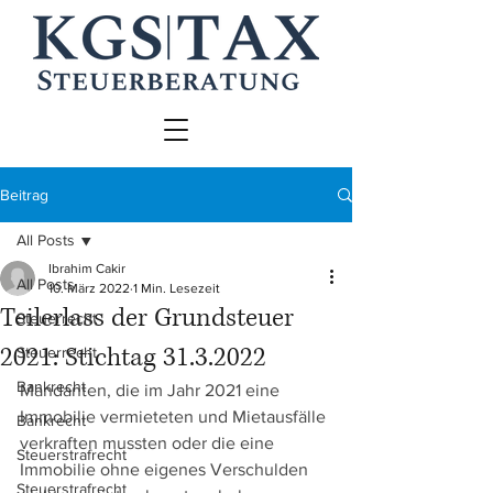
Beitrag
All Posts
Ibrahim Cakir
All Posts
10. März 2022
1 Min. Lesezeit
Teilerlass der Grundsteuer
Steuerrecht
2021: Stichtag 31.3.2022
Steuerrecht
Bankrecht
Mandanten, die im Jahr 2021 eine 
Immobilie vermieteten und Mietausfälle 
Bankrecht
verkraften mussten oder die eine 
Steuerstrafrecht
Immobilie ohne eigenes Verschulden 
Steuerstrafrecht