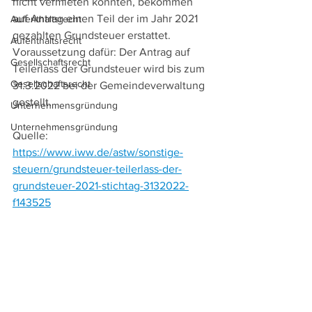
nicht vermieten konnten, bekommen 
auf Antrag einen Teil der im Jahr 2021 
Aufenthaltsrecht
gezahlten Grundsteuer erstattet. 
Aufenthaltsrecht
Voraussetzung dafür: Der Antrag auf 
Gesellschaftsrecht
Teilerlass der Grundsteuer wird bis zum 
Gesellschaftsrecht
31.3.2022 bei der Gemeindeverwaltung 
gestellt.
Unternehmensgründung
Unternehmensgründung
Quelle: 
https://www.iww.de/astw/sonstige-
steuern/grundsteuer-teilerlass-der-
grundsteuer-2021-stichtag-3132022-
f143525