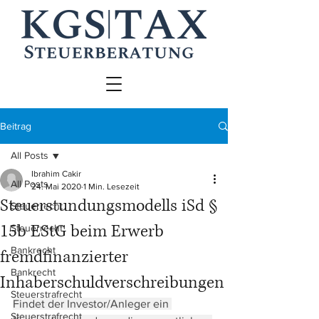
Beitrag
All Posts
Ibrahim Cakir
All Posts
24. Mai 2020
1 Min. Lesezeit
Steuerstundungsmodells iSd §
Steuerrecht
15b EStG beim Erwerb
Steuerrecht
Bankrecht
fremdfinanzierter
Bankrecht
Inhaberschuldverschreibungen
Steuerstrafrecht
Findet der Investor/Anleger ein 
Steuerstrafrecht