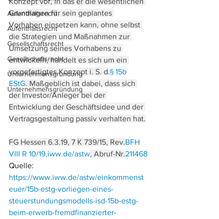
Konzept vor, in das er die wesentlichen 
Grundlagen für sein geplantes 
Aufenthaltsrecht
Vorhaben einsetzen kann, ohne selbst 
Aufenthaltsrecht
die Strategien und Maßnahmen zur 
Gesellschaftsrecht
Umsetzung seines Vorhabens zu 
Gesellschaftsrecht
entwickeln, handelt es sich um ein 
vorgefertigtes Konzept i. S. d.
§ 15b 
Unternehmensgründung
EStG
. Maßgeblich ist dabei, dass sich 
Unternehmensgründung
der Investor/Anleger bei der 
Entwicklung der Geschäftsidee und der 
Vertragsgestaltung passiv verhalten hat.
FG Hessen 6.3.19, 7 K 739/15, Rev.
BFH 
VIII R 10/19,
iww.de/astw
, Abruf-Nr.
211468
Quelle: 
https://www.iww.de/astw/einkommenst
euer/15b-estg-vorliegen-eines-
steuerstundungsmodells-isd-15b-estg-
beim-erwerb-fremdfinanzierter-