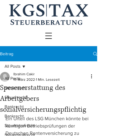
Beitrag
All Posts
Ibrahim Cakir
All Posts
11. März 2022
1 Min. Lesezeit
Spesenerstattung des
Steuerrecht
Arbeitgebers
Steuerrecht
Bankrecht
sozialversicherungspflichtig
Bankrecht
Ein Urteil des LSG München könnte bei 
Steuerstrafrecht
künftigen Betriebsprüfungen der 
Deutschen Rentenversicherung zu 
Steuerstrafrecht