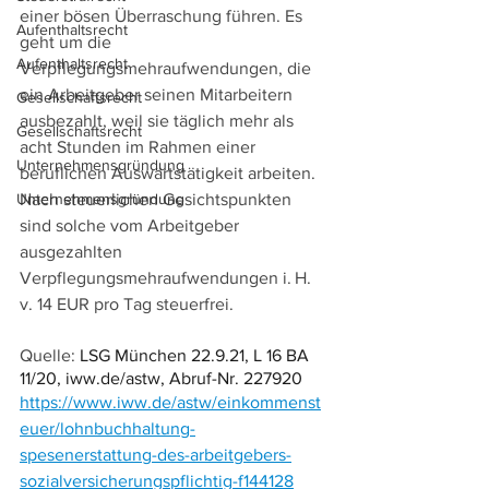
einer bösen Überraschung führen. Es 
Aufenthaltsrecht
geht um die 
Aufenthaltsrecht
Verpflegungsmehraufwendungen, die 
ein Arbeitgeber seinen Mitarbeitern 
Gesellschaftsrecht
ausbezahlt, weil sie täglich mehr als 
Gesellschaftsrecht
acht Stunden im Rahmen einer 
Unternehmensgründung
beruflichen Auswärtstätigkeit arbeiten. 
Unternehmensgründung
Nach steuerlichen Gesichtspunkten 
sind solche vom Arbeitgeber 
ausgezahlten 
Verpflegungsmehraufwendungen i. H. 
v. 14 EUR pro Tag steuerfrei.
Quelle: 
LSG München 22.9.21, L 16 BA 
11/20, iww.de/astw, Abruf-Nr. 227920
https://www.iww.de/astw/einkommenst
euer/lohnbuchhaltung-
spesenerstattung-des-arbeitgebers-
sozialversicherungspflichtig-f144128