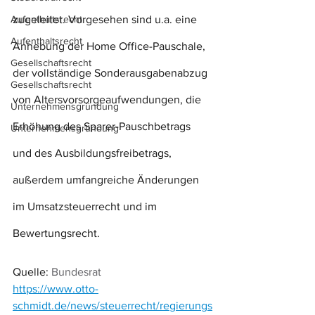
Aufenthaltsrecht
zugeleitet. Vorgesehen sind u.a. eine 
Aufenthaltsrecht
Anhebung der Home Office-Pauschale, 
Gesellschaftsrecht
der vollständige Sonderausgabenabzug 
Gesellschaftsrecht
von Altersvorsorgeaufwendungen, die 
Unternehmensgründung
Erhöhung des Sparer-Pauschbetrags 
Unternehmensgründung
und des Ausbildungsfreibetrags, 
außerdem umfangreiche Änderungen 
im Umsatzsteuerrecht und im 
Bewertungsrecht.
Quelle: 
Bundesrat
https://www.otto-
schmidt.de/news/steuerrecht/regierungs