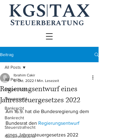
Beitrag
All Posts
Ibrahim Cakir
All Posts
6. Okt. 2022
1 Min. Lesezeit
Regierungsentwurf eines
Steuerrecht
Jahressteuergesetzes 2022
Steuerrecht
Bankrecht
Am 16.9. hat die Bundesregierung dem 
Bankrecht
Bundesrat den 
Regierungsentwurf
Steuerstrafrecht
eines Jahressteuergesetzes 2022 
Steuerstrafrecht