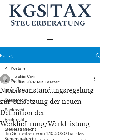
Beitrag
All Posts
Ibrahim Cakir
All Posts
11. Juni 2021
1 Min. Lesezeit
Nichtbeanstandungsregelung
Steuerrecht
zur Umsetzung der neuen
Steuerrecht
Bankrecht
Definition der
Bankrecht
Werklieferung/Werkleistung
Steuerstrafrecht
Im Schreiben vom 1.10.2020 hat das 
Steuerstrafrecht