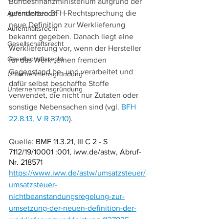
Bundesfinanzministerium aufgrund der 
geänderten BFH-Rechtsprechung die 
Aufenthaltsrecht
neue Definition zur Werklieferung 
Aufenthaltsrecht
bekannt gegeben. Danach liegt eine 
Gesellschaftsrecht
Werklieferung vor, wenn der Hersteller 
Gesellschaftsrecht
für das Werk „einen fremden 
Gegenstand be- und verarbeitet und 
Unternehmensgründung
dafür selbst beschaffte Stoffe 
Unternehmensgründung
verwendet, die nicht nur Zutaten oder 
sonstige Nebensachen sind (vgl. 
BFH 
22.8.13, V R 37/10
).
Quelle: 
BMF 11.3.21, III C 2 - S 
7112/19/10001 :001, iww.de/astw, Abruf-
Nr. 218571
https://www.iww.de/astw/umsatzsteuer/
umsatzsteuer-
nichtbeanstandungsregelung-zur-
umsetzung-der-neuen-definition-der-