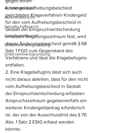
gegen einen 
Kindergeldaufhebungsbescheid 
Aufenthaltsrecht
gerichteten Klageverfahren Kindergeld 
Aufenthaltsrecht
für den vom Aufhebungsbescheid in 
Gesellschaftsrecht
Gestalt der Einspruchsentscheidung 
Gesellschaftsrecht
erfassten Regelungszeitraum fest, wird 
dieser Änderungsbescheid gemäß § 68 
Unternehmensgründung
Satz 1 FGO zum Gegenstand des 
Unternehmensgründung
Verfahrens und lässt die Klagebefugnis 
entfallen.
2. Eine Klagebefugnis lässt sich auch 
nicht daraus ableiten, dass für den nicht 
vom Aufhebungsbescheid in Gestalt 
der Einspruchsentscheidung erfassten 
Anspruchszeitraum gegebenenfalls ein 
weiterer Kindergeldantrag erforderlich 
ist, der von der Ausschlussfrist des § 70 
Abs. 1 Satz 2 EStG erfasst werden 
könnte.