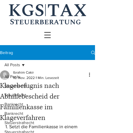
Beitrag
All Posts
Ibrahim Cakir
All Posts
10. Nov. 2022
1 Min. Lesezeit
Klagebefugnis nach
Steuerrecht
Abhilfebescheid der
Steuerrecht
Bankrecht
Familienkasse im
Bankrecht
Klageverfahren
Steuerstrafrecht
1. Setzt die Familienkasse in einem 
Steuerstrafrecht