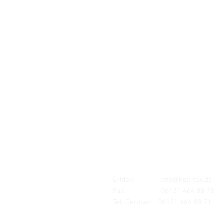
Standort:
MAINZ
Mombacher Str. 93
55122 Mainz
E-Mail:
info@kgs-tax.de
Fax: 06131 464 88 78
Tel. German:
06131 464 88 71