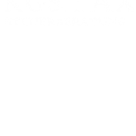
Zweigstelle:
FRANKFURT AM MAIN
Schumannstr. 27
60325 Frankfurt