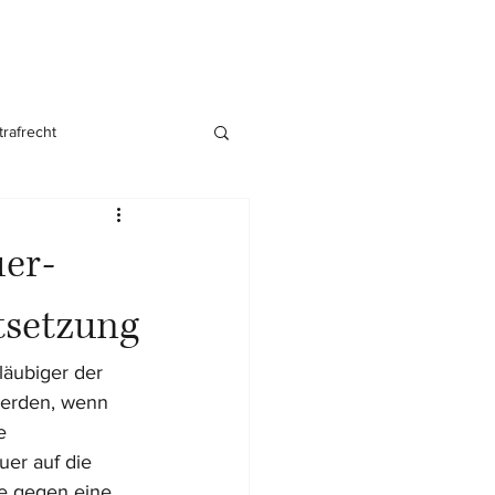
trafrecht
nsgründung
uer-
setzung
läubiger der 
werden, wenn 
e 
er auf die 
e gegen eine 