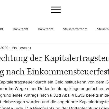
ht
Bankrecht
Bankrecht
Steuerstrafrecht
Steuers
i 2020
1 Min. Lesezeit
cht
Gesellschaftsrecht
Gesellschaftsrecht
Unternehme
chtung der Kapitalertragste
 nach Einkommensteuerfest
pitalertragsteuer durch ein Geldinstitut kann von dem G
 mehr im Wege einer Drittanfechtungsklage angefochten 
fgrund eines Antrags nach § 32d Abs. 4 EStG bereits in di
t einbezogen wurden und die abgeführte Kapitalertragsteu
chnet wurde. Die Beschränkung der Drittanfechtungsklag