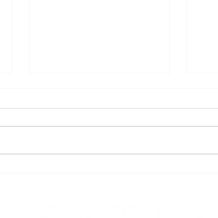
Ernstliche Zweifel an der Höhe
Recht
der Säumniszuschläge
nach