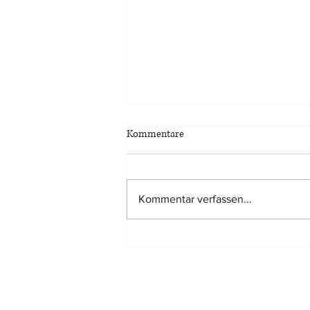
Kommentare
Kommentar verfassen...
Tatsächlich kürzere
Nutzungsdauer eines Gebäudes
kann mit jedem geeigneten
Verfahren dargelegt werde