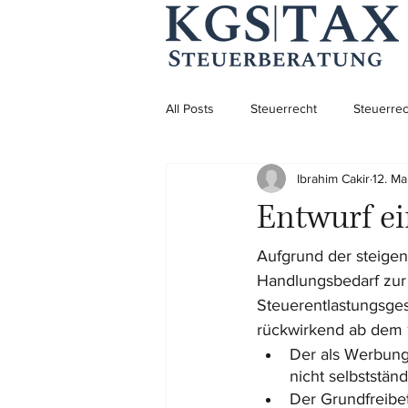
All Posts
Steuerrecht
Steuerrec
Ibrahim Cakir
12. Ma
Aufenthaltsrecht
Aufenthaltsre
Entwurf ei
Unternehmensgründung
Aufgrund der steigen
Handlungsbedarf zur 
Steuerentlastungsges
rückwirkend ab dem 1
Der als Werbung
nicht selbststän
Der Grundfreibet