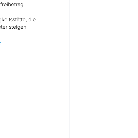
reibetrag 
eitsstätte, die 
ter steigen 
-