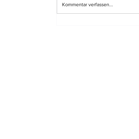
Kommentar verfassen...
Marktanpassungsabschlag bei
Bewertung eines
Miteigentumsanteils
Standort:
MAINZ