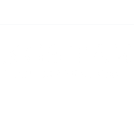
Vorsteuerabzug aus dem Erwerb
Beste
von Luxusfahrzeugen
vermi
Verä
Zweigstelle:
FRANKFURT AM MAIN
Schumannstr. 27