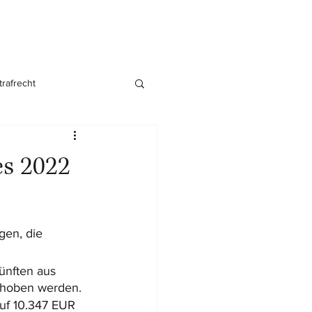
trafrecht
nsgründung
es 2022
en, die 
ünften aus 
gehoben werden.
auf 10.347 EUR 