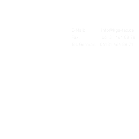
Mombacher Str. 93
55122 Mainz
E-Mail:
info@kgs-tax.de
Fax: 06131 464 88 78
Tel. German:
06131 464 88 71