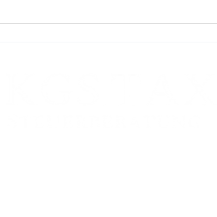
Ernstliche Zweifel an der Höhe
Recht
der Säumniszuschläge
nach
Zweigstelle:
FRANKFURT AM MAIN