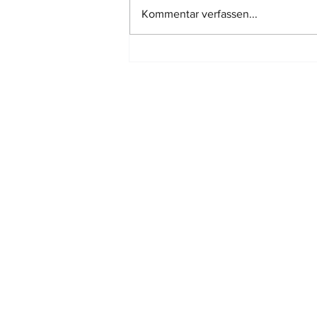
Kommentar verfassen...
Tatsächlich kürzere
Nutzungsdauer eines Gebäudes
kann mit jedem geeigneten
Verfahren dargelegt werde
Standort:
MAINZ