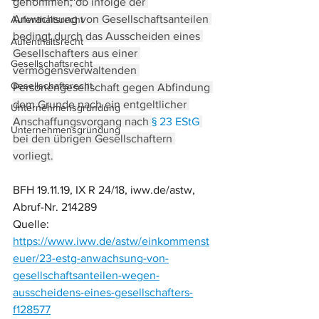
genommen, ob infolge der 
Anwachsung von Gesellschaftsanteilen 
Aufenthaltsrecht
bedingt durch das Ausscheiden eines 
Aufenthaltsrecht
Gesellschafters aus einer 
Gesellschaftsrecht
vermögensverwaltenden 
Gesellschaftsrecht
Personengesellschaft gegen Abfindung 
dem Grunde nach ein entgeltlicher 
Unternehmensgründung
Anschaffungsvorgang nach 
§ 23 EStG
Unternehmensgründung
bei den übrigen Gesellschaftern 
vorliegt.
BFH 19.11.19, IX R 24/18, iww.de/astw, 
Abruf-Nr. 214289
Quelle: 
https://www.iww.de/astw/einkommenst
euer/23-estg-anwachsung-von-
gesellschaftsanteilen-wegen-
ausscheidens-eines-gesellschafters-
f128577