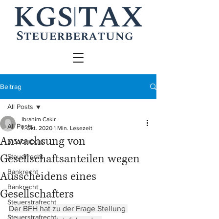
Beitrag
All Posts
Ibrahim Cakir
All Posts
1. Okt. 2020
1 Min. Lesezeit
Anwachsung von
Steuerrecht
Gesellschaftsanteilen wegen
Steuerrecht
Bankrecht
Ausscheidens eines
Bankrecht
Gesellschafters
Steuerstrafrecht
Der BFH hat zu der Frage Stellung 
Steuerstrafrecht