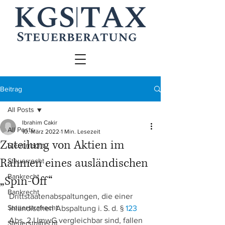
Beitrag
All Posts
Ibrahim Cakir
All Posts
10. März 2022
1 Min. Lesezeit
Zuteilung von Aktien im
Steuerrecht
Rahmen eines ausländischen
Steuerrecht
Bankrecht
„Spin-Off“
Bankrecht
Drittstaatenabspaltungen, die einer 
Steuerstrafrecht
inländischen Abspaltung i. S. d. § 
123
Abs. 2 UmwG vergleichbar sind, fallen 
Steuerstrafrecht