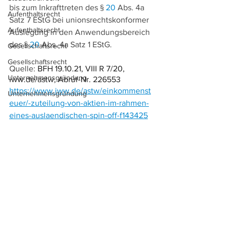
bis zum Inkrafttreten des § 
20
 Abs. 4a 
Aufenthaltsrecht
Satz 7 EStG bei unionsrechtskonformer 
Aufenthaltsrecht
Auslegung in den Anwendungsbereich 
des § 
20
 Abs. 4a Satz 1 EStG.
Gesellschaftsrecht
Gesellschaftsrecht
Quelle: 
BFH 19.10.21, VIII R 7/20, 
Unternehmensgründung
iww.de/astw, Abruf-Nr. 226553
https://www.iww.de/astw/einkommenst
Unternehmensgründung
euer/-zuteilung-von-aktien-im-rahmen-
eines-auslaendischen-spin-off-f143425