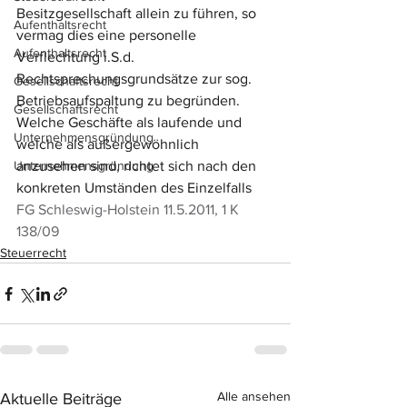
Besitzgesellschaft allein zu führen, so 
Aufenthaltsrecht
vermag dies eine personelle 
Aufenthaltsrecht
Verflechtung i.S.d. 
Rechtsprechungsgrundsätze zur sog. 
Gesellschaftsrecht
Betriebsaufspaltung zu begründen. 
Gesellschaftsrecht
Welche Geschäfte als laufende und 
Unternehmensgründung
welche als außergewöhnlich 
Unternehmensgründung
anzusehen sind, richtet sich nach den 
konkreten Umständen des Einzelfalls 
FG Schleswig-Holstein 11.5.2011, 1 K 
138/09
Steuerrecht
Alle ansehen
Aktuelle Beiträge