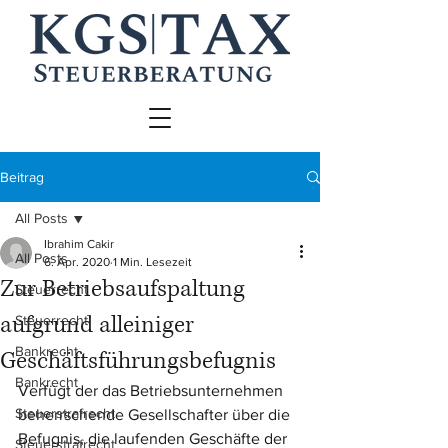
Beitrag
All Posts
Ibrahim Cakir
All Posts
6. Apr. 2020
1 Min. Lesezeit
Zur Betriebsaufspaltung
Steuerrecht
aufgrund alleiniger
Steuerrecht
Bankrecht
Geschäftsführungsbefugnis
Bankrecht
Verfügt der das Betriebsunternehmen 
Steuerstrafrecht
beherrschende Gesellschafter über die 
Befugnis, die laufenden Geschäfte der 
Steuerstrafrecht