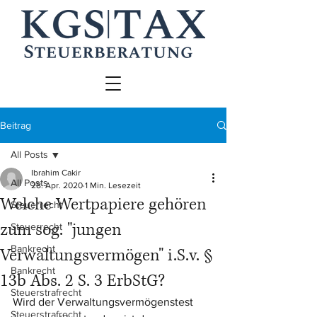
Beitrag
All Posts
Ibrahim Cakir
All Posts
28. Apr. 2020
1 Min. Lesezeit
Welche Wertpapiere gehören
Steuerrecht
zum sog. "jungen
Steuerrecht
Bankrecht
Verwaltungsvermögen" i.S.v. §
Bankrecht
13b Abs. 2 S. 3 ErbStG?
Steuerstrafrecht
Wird der Verwaltungsvermögenstest 
Steuerstrafrecht