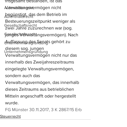
insgesamt bestanden, ist das 
Verwaltungsvermögen nicht 
Aufenthaltsrecht
begünstigt, das dem Betrieb im 
Aufenthaltsrecht
Besteuerungszeitpunkt weniger als 
Gesellschaftsrecht
zwei Jahre zuzurechnen war (sog. 
Gesellschaftsrecht
junges Verwaltungsvermögen). Nach 
Auffassung des Senats gehört zu 
Unternehmensgründung
diesem sog. jungen 
Unternehmensgründung
Verwaltungsvermögen nicht nur das 
innerhalb des Zweijahreszeitraums 
eingelegte Verwaltungsvermögen, 
sondern auch das 
Verwaltungsvermögen, das innerhalb 
dieses Zeitraums aus betrieblichen 
Mitteln angeschafft oder hergestellt 
wurde.
FG Münster 30.11.2017, 3 K 2867/15 Erb
Steuerrecht