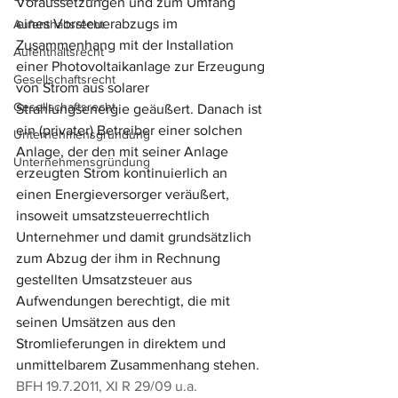
Voraussetzungen und zum Umfang 
eines Vorsteuerabzugs im 
Aufenthaltsrecht
Zusammenhang mit der Installation 
Aufenthaltsrecht
einer Photovoltaikanlage zur Erzeugung 
Gesellschaftsrecht
von Strom aus solarer 
Gesellschaftsrecht
Strahlungsenergie geäußert. Danach ist 
ein (privater) Betreiber einer solchen 
Unternehmensgründung
Anlage, der den mit seiner Anlage 
Unternehmensgründung
erzeugten Strom kontinuierlich an 
einen Energieversorger veräußert, 
insoweit umsatzsteuerrechtlich 
Unternehmer und damit grundsätzlich 
zum Abzug der ihm in Rechnung 
gestellten Umsatzsteuer aus 
Aufwendungen berechtigt, die mit 
seinen Umsätzen aus den 
Stromlieferungen in direktem und 
unmittelbarem Zusammenhang stehen. 
BFH 19.7.2011, XI R 29/09 u.a.