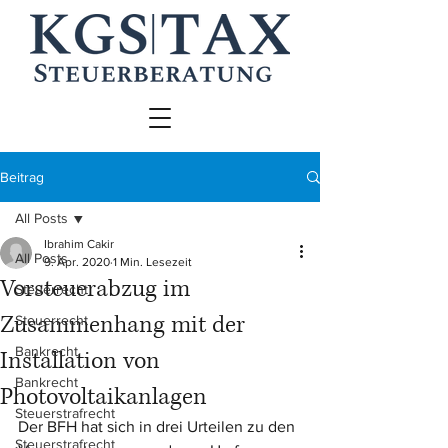
Beitrag
All Posts
Ibrahim Cakir
All Posts
9. Apr. 2020
1 Min. Lesezeit
Vorsteuerabzug im
Steuerrecht
Zusammenhang mit der
Steuerrecht
Bankrecht
Installation von
Bankrecht
Photovoltaikanlagen
Steuerstrafrecht
Der BFH hat sich in drei Urteilen zu den 
Steuerstrafrecht