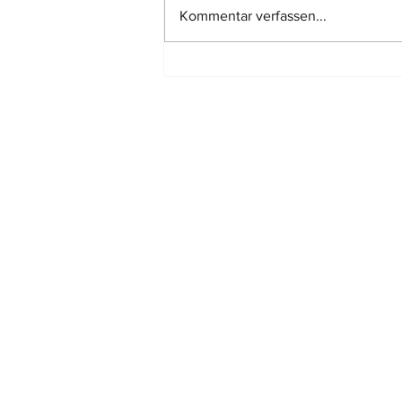
Kommentar verfassen...
Marktanpassungsabschlag bei
Bewertung eines
Miteigentumsanteils
Standort:
MAINZ