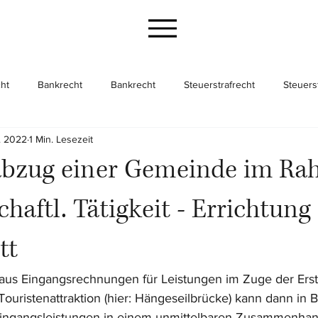
ht
Bankrecht
Bankrecht
Steuerstrafrecht
Steuers
. 2022
1 Min. Lesezeit
cht
Gesellschaftsrecht
Gesellschaftsrecht
Unternehme
abzug einer Gemeinde im R
chaftl. Tätigkeit - Errichtung
tt
us Eingangsrechnungen für Leistungen im Zuge der Erste
ouristenattraktion (hier: Hängeseilbrücke) kann dann in B
ngangsleistungen in einem unmittelbaren Zusammenhang