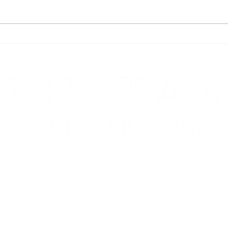
Vorsteuerabzug aus dem Erwerb
Beste
von Luxusfahrzeugen
vermi
Verä
Zweigstelle:
FRANKFURT AM MAIN
Schumannstr. 27