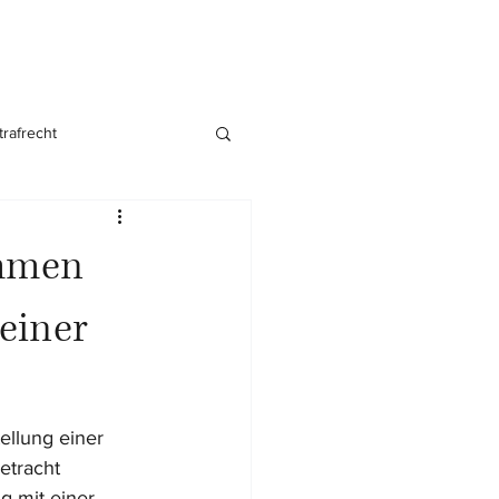
trafrecht
nsgründung
ahmen
 einer
llung einer 
etracht 
 mit einer 