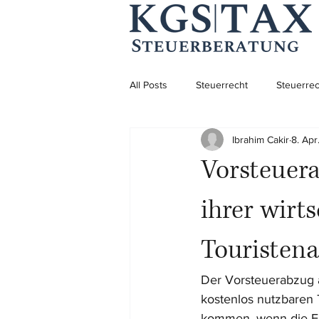
All Posts
Steuerrecht
Steuerrec
Ibrahim Cakir
8. Apr
Aufenthaltsrecht
Aufenthaltsre
Vorsteuer
Unternehmensgründung
ihrer wirts
Touristena
Der Vorsteuerabzug a
kostenlos nutzbaren T
kommen, wenn die Ei