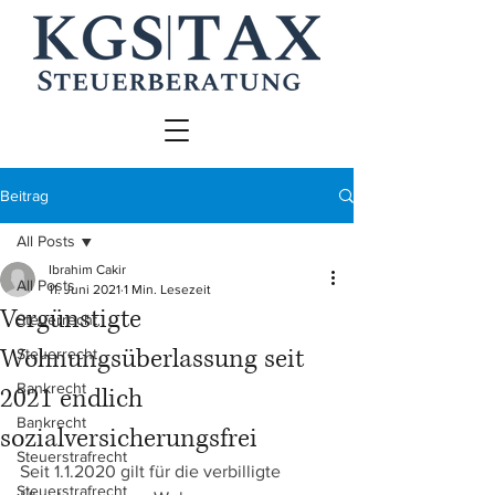
Beitrag
All Posts
Ibrahim Cakir
All Posts
11. Juni 2021
1 Min. Lesezeit
Vergünstigte
Steuerrecht
Wohnungsüberlassung seit
Steuerrecht
Bankrecht
2021 endlich
Bankrecht
sozialversicherungsfrei
Steuerstrafrecht
Seit 1.1.2020 gilt für die verbilligte 
Steuerstrafrecht