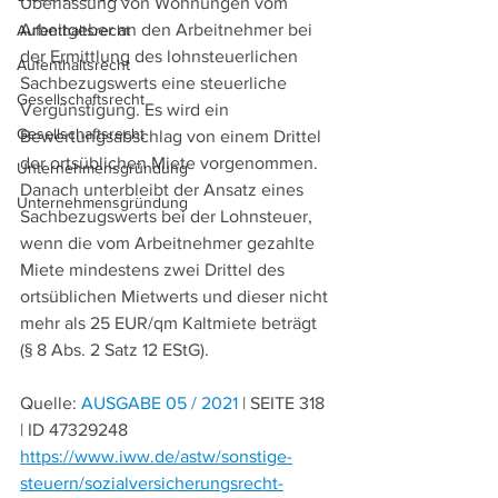
Überlassung von Wohnungen vom 
Arbeitgeber an den Arbeitnehmer bei 
Aufenthaltsrecht
der Ermittlung des lohnsteuerlichen 
Aufenthaltsrecht
Sachbezugswerts eine steuerliche 
Gesellschaftsrecht
Vergünstigung. Es wird ein 
Gesellschaftsrecht
Bewertungsabschlag von einem Drittel 
der ortsüblichen Miete vorgenommen. 
Unternehmensgründung
Danach unterbleibt der Ansatz eines 
Unternehmensgründung
Sachbezugswerts bei der Lohnsteuer, 
wenn die vom Arbeitnehmer gezahlte 
Miete mindestens zwei Drittel des 
ortsüblichen Mietwerts und dieser nicht 
mehr als 25 EUR/qm Kaltmiete beträgt 
(§ 
8
 Abs. 2 Satz 12 EStG).
Quelle: 
AUSGABE 05 / 2021
 | SEITE 318 
| ID 47329248
https://www.iww.de/astw/sonstige-
steuern/sozialversicherungsrecht-