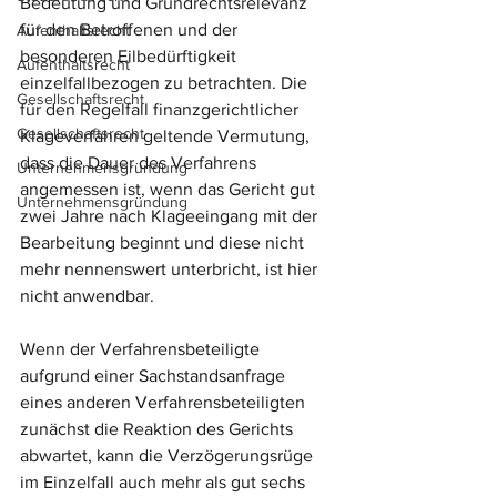
Bedeutung und Grundrechtsrelevanz 
für den Betroffenen und der 
Aufenthaltsrecht
besonderen Eilbedürftigkeit 
Aufenthaltsrecht
einzelfallbezogen zu betrachten. Die 
Gesellschaftsrecht
für den Regelfall finanzgerichtlicher 
Gesellschaftsrecht
Klageverfahren geltende Vermutung, 
dass die Dauer des Verfahrens 
Unternehmensgründung
angemessen ist, wenn das Gericht gut 
Unternehmensgründung
zwei Jahre nach Klageeingang mit der 
Bearbeitung beginnt und diese nicht 
mehr nennenswert unterbricht, ist hier 
nicht anwendbar.
Wenn der Verfahrensbeteiligte 
aufgrund einer Sachstandsanfrage 
eines anderen Verfahrensbeteiligten 
zunächst die Reaktion des Gerichts 
abwartet, kann die Verzögerungsrüge 
im Einzelfall auch mehr als gut sechs 