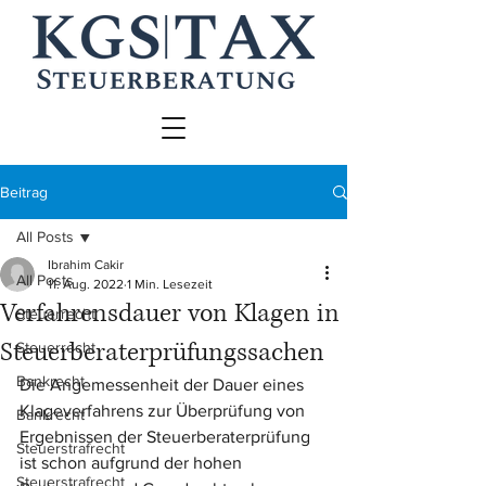
Beitrag
All Posts
Ibrahim Cakir
All Posts
11. Aug. 2022
1 Min. Lesezeit
Verfahrensdauer von Klagen in
Steuerrecht
Steuerberaterprüfungssachen
Steuerrecht
Bankrecht
Die Angemessenheit der Dauer eines 
Klageverfahrens zur Überprüfung von 
Bankrecht
Ergebnissen der Steuerberaterprüfung 
Steuerstrafrecht
ist schon aufgrund der hohen 
Steuerstrafrecht