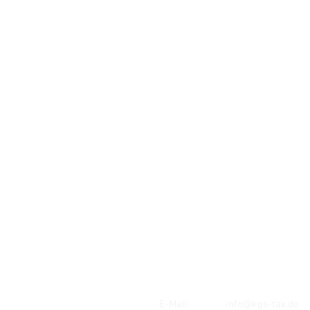
kann mit jedem geeigneten
Verfahren dargelegt werde
Standort:
MAINZ
Mombacher Str. 93
55122 Mainz
E-Mail:
info@kgs-tax.de