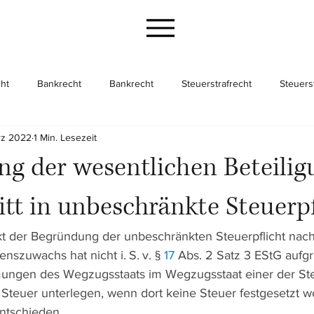
ht
Bankrecht
Bankrecht
Steuerstrafrecht
Steuers
rz 2022
1 Min. Lesezeit
cht
Gesellschaftsrecht
Gesellschaftsrecht
Unternehme
g der wesentlichen Beteilig
itt in unbeschränkte Steuerpf
t der Begründung der unbeschränkten Steuerpflicht nach
szuwachs hat nicht i. S. v. § 
17
 Abs. 2 Satz 3 EStG aufg
mungen des Wegzugsstaats im Wegzugsstaat einer der Ste
Steuer unterlegen, wenn dort keine Steuer festgesetzt wo
entschieden.