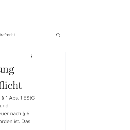
trafrecht
nsgründung
ung
licht
 § 
1
 Abs. 1 EStG 
rund 
uer nach § 
6
rden ist. Das 