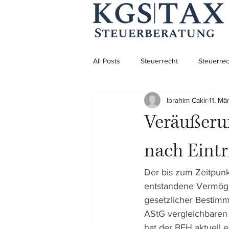
All Posts
Steuerrecht
Steuerrec
Ibrahim Cakir
11. Mä
Aufenthaltsrecht
Aufenthaltsre
Veräußerun
Unternehmensgründung
nach Eintr
Der bis zum Zeitpunk
entstandene Vermögen
gesetzlicher Bestim
AStG vergleichbaren 
hat der BFH aktuell 