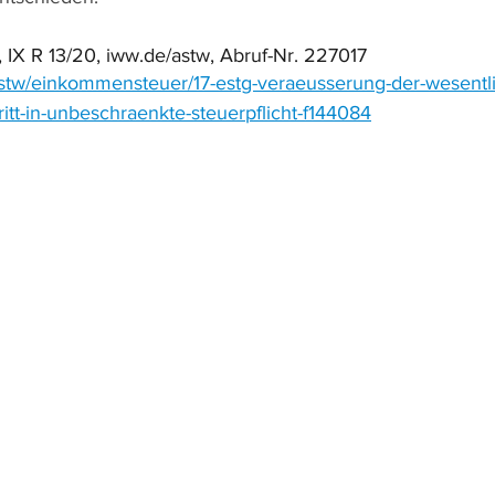
 IX R 13/20, iww.de/astw, Abruf-Nr. 227017
astw/einkommensteuer/17-estg-veraeusserung-der-wesentl
ritt-in-unbeschraenkte-steuerpflicht-f144084