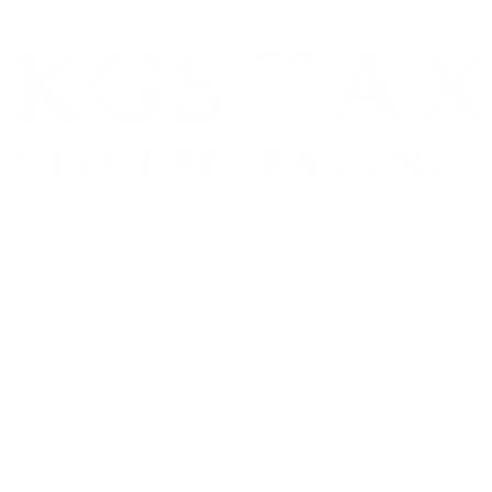
Zweigstelle:
FRANKFURT AM MAIN
Schumannstr. 27
60325 Frankfurt