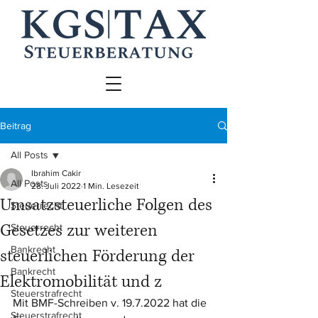
Beitrag
All Posts
Ibrahim Cakir
All Posts
28. Juli 2022
1 Min. Lesezeit
Umsatzsteuerliche Folgen des
Steuerrecht
Gesetzes zur weiteren
Steuerrecht
Bankrecht
steuerlichen Förderung der
Bankrecht
Elektromobilität und z
Steuerstrafrecht
Mit BMF-Schreiben v. 19.7.2022 hat die 
Steuerstrafrecht