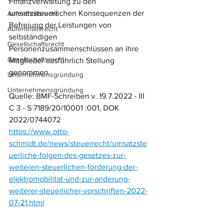
Finanzverwaltung zu den 
umsatzsteuerlichen Konsequenzen der 
Aufenthaltsrecht
Befreiung der Leistungen von 
Aufenthaltsrecht
selbständigen 
Gesellschaftsrecht
Personenzusammenschlüssen an ihre 
Gesellschaftsrecht
Mitglieder ausführlich Stellung 
genommen.
Unternehmensgründung
Unternehmensgründung
Quelle: BMF-Schreiben v. 19.7.2022 - III 
C 3 - S 7189/20/10001 :001, DOK 
2022/0744072
https://www.otto-
schmidt.de/news/steuerrecht/umsatzste
uerliche-folgen-des-gesetzes-zur-
weiteren-steuerlichen-forderung-der-
elektromobilitat-und-zur-anderung-
weiterer-steuerlicher-vorschriften-2022-
07-21.html