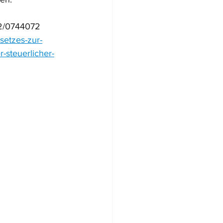
22/0744072
setzes-zur-
-steuerlicher-