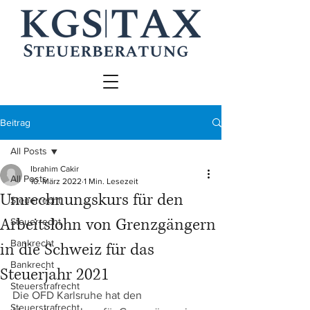
Beitrag
All Posts
Ibrahim Cakir
All Posts
10. März 2022
1 Min. Lesezeit
Umrechnungskurs für den
Steuerrecht
Arbeitslohn von Grenzgängern
Steuerrecht
Bankrecht
in die Schweiz für das
Bankrecht
Steuerjahr 2021
Steuerstrafrecht
Die OFD Karlsruhe hat den 
Steuerstrafrecht