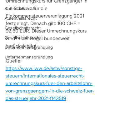
Umrechnungskurs für Grenzgänger in 
die Schweiz für die 
Aufenthaltsrecht
Einkommensteuerveranlagung 2021 
Aufenthaltsrecht
festgelegt. Danach gilt: 100 CHF = 
Gesellschaftsrecht
92,50 EUR. Dieser Umrechnungskurs 
Gesellschaftsrecht
wird in der Regel bundesweit 
berücksichtigt.
Unternehmensgründung
Unternehmensgründung
Quelle: 
https://www.iww.de/astw/sonstige-
steuern/internationales-steuerrecht-
umrechnungskurs-fuer-den-arbeitslohn-
von-grenzgaengern-in-die-schweiz-fuer-
das-steuerjahr-2021-f143519