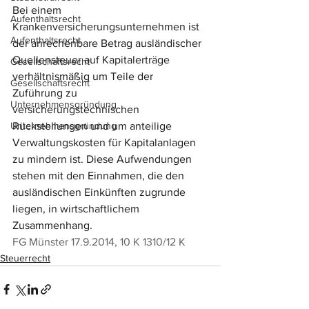
Bei einem 
Aufenthaltsrecht
Krankenversicherungsunternehmen ist 
Aufenthaltsrecht
der anrechenbare Betrag ausländischer 
Quellensteuer auf Kapitalerträge 
Gesellschaftsrecht
verhältnismäßig um Teile der 
Gesellschaftsrecht
Zuführung zu 
Unternehmensgründung
versicherungstechnischen 
Unternehmensgründung
Rückstellungen und um anteilige 
Verwaltungskosten für Kapitalanlagen 
zu mindern ist. Diese Aufwendungen 
stehen mit den Einnahmen, die den 
ausländischen Einkünften zugrunde 
liegen, in wirtschaftlichem 
Zusammenhang.
FG Münster 17.9.2014, 10 K 1310/12 K
Steuerrecht