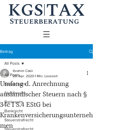
Beitrag
All Posts
Ibrahim Cakir
All Posts
20. Apr. 2020
1 Min. Lesezeit
Umfang d. Anrechnung
Steuerrecht
ausländischer Steuern nach §
Steuerrecht
Bankrecht
34c I S.4 EStG bei
Bankrecht
Krankenversicherungsunterneh
Steuerstrafrecht
men
Steuerstrafrecht