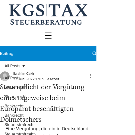
Beitrag
All Posts
Ibrahim Cakir
All Posts
18. Juni 2022
1 Min. Lesezeit
Steuerpflicht der Vergütung
Steuerrecht
eines tageweise beim
Steuerrecht
Bankrecht
Europarat beschäftigten
Bankrecht
Dolmetschers
Steuerstrafrecht
Eine Vergütung, die ein in Deutschland 
Steuerstrafrecht