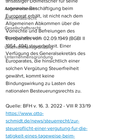
ansässiger Dolmetscher für seine 
tageweise Beschäftigung beim 
Aufenthaltsrecht
Europarat erhält, ist nicht nach dem 
Aufenthaltsrecht
Allgemeinen Abkommen über die 
Gesellschaftsrecht
Vorrechte und Befreiungen des 
Gesellschaftsrecht
Europarates vom 02.09.1949 (BGBl II 
1954, 494) steuerbefreit. Einer 
Unternehmensgründung
Verfügung des Generalsekretärs des 
Unternehmensgründung
Europarates, die hinsichtlich einer 
solchen Vergütung Steuerfreiheit 
gewährt, kommt keine 
Bindungswirkung zu Lasten des 
nationalen Besteuerungsrechts zu.
Quelle: BFH v. 16. 3. 2022 - VIII R 33/19
https://www.otto-
schmidt.de/news/steuerrecht/zur-
steuerpflicht-einer-vergutung-fur-die-
tatigkeit-eines-tageweise-beim-