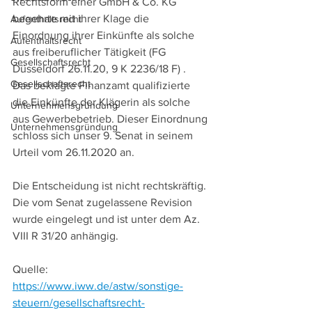
Rechtsform einer GmbH & Co. KG 
begehrte mit ihrer Klage die 
Aufenthaltsrecht
Einordnung ihrer Einkünfte als solche 
Aufenthaltsrecht
aus freiberuflicher Tätigkeit (FG 
Gesellschaftsrecht
Düsseldorf 26.11.20, 9 K 2236/18 F) .
Gesellschaftsrecht
Das beklagte Finanzamt qualifizierte 
die Einkünfte der Klägerin als solche 
Unternehmensgründung
aus Gewerbebetrieb. Dieser Einordnung 
Unternehmensgründung
schloss sich unser 9. Senat in seinem 
Urteil vom 26.11.2020 an.
Die Entscheidung ist nicht rechtskräftig. 
Die vom Senat zugelassene Revision 
wurde eingelegt und ist unter dem Az. 
VIII R 31/20 anhängig.
Quelle: 
https://www.iww.de/astw/sonstige-
steuern/gesellschaftsrecht-