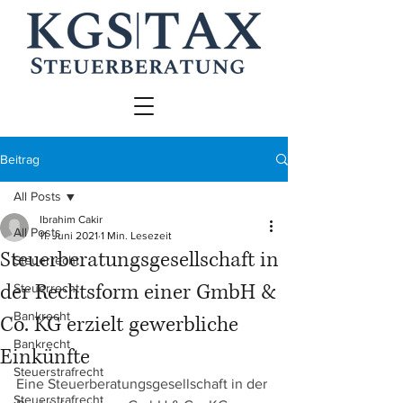
Beitrag
All Posts
Ibrahim Cakir
All Posts
11. Juni 2021
1 Min. Lesezeit
Steuerberatungsgesellschaft in
Steuerrecht
der Rechtsform einer GmbH &
Steuerrecht
Bankrecht
Co. KG erzielt gewerbliche
Bankrecht
Einkünfte
Steuerstrafrecht
Eine Steuerberatungsgesellschaft in der 
Steuerstrafrecht