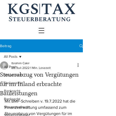
Beitrag
All Posts
Ibrahim Cakir
All Posts
28. Juli 2022
1 Min. Lesezeit
Steuerabzug von Vergütungen
Steuerrecht
für im Inland erbrachte
Steuerrecht
Bankrecht
Bauleistungen
Bankrecht
Mit BMF-Schreiben v. 19.7.2022 hat die 
Steuerstrafrecht
Finanzverwaltung umfassend zum 
Steuerabzug von Vergütungen für im 
Steuerstrafrecht