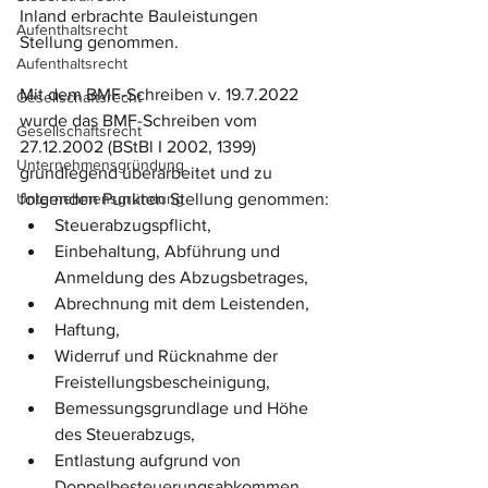
Inland erbrachte Bauleistungen 
Aufenthaltsrecht
Stellung genommen.
Aufenthaltsrecht
Mit dem BMF-Schreiben v. 19.7.2022 
Gesellschaftsrecht
wurde das BMF-Schreiben vom 
Gesellschaftsrecht
27.12.2002 (BStBl I 2002, 1399) 
Unternehmensgründung
grundlegend überarbeitet und zu 
Unternehmensgründung
folgenden Punkten Stellung genommen:
Steuerabzugspflicht,
Einbehaltung, Abführung und 
Anmeldung des Abzugsbetrages,
Abrechnung mit dem Leistenden,
Haftung,
Widerruf und Rücknahme der 
Freistellungsbescheinigung,
Bemessungsgrundlage und Höhe 
des Steuerabzugs,
Entlastung aufgrund von 
Doppelbesteuerungsabkommen,