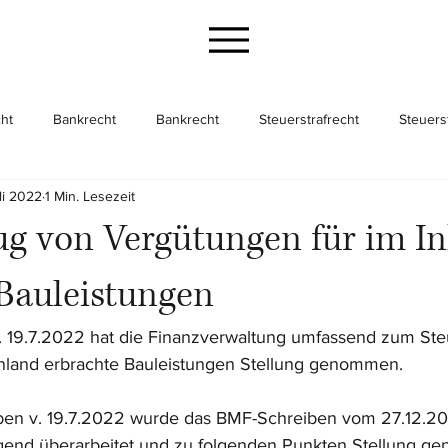
ht
Bankrecht
Bankrecht
Steuerstrafrecht
Steuers
li 2022
1 Min. Lesezeit
cht
Gesellschaftsrecht
Gesellschaftsrecht
Unternehme
ug von Vergütungen für im I
Bauleistungen
. 19.7.2022 hat die Finanzverwaltung umfassend zum St
Inland erbrachte Bauleistungen Stellung genommen.
en v. 19.7.2022 wurde das BMF-Schreiben vom 27.12.200
gend überarbeitet und zu folgenden Punkten Stellung g