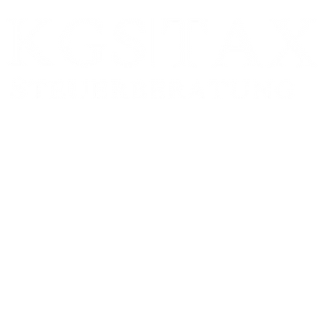
Zweigstelle:
FRANKFURT AM MAIN
Schumannstr. 27
60325 Frankfurt