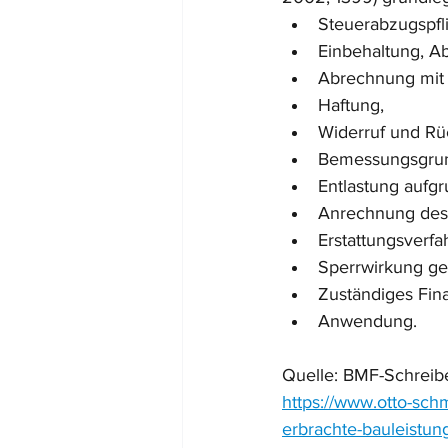
Steuerabzugspfli
Einbehaltung, A
Abrechnung mit
Haftung,
Widerruf und Rü
Bemessungsgrun
Entlastung auf
Anrechnung des
Erstattungsverfa
Sperrwirkung ge
Zuständiges Fin
Anwendung.
Quelle: BMF-Schreib
https://www.otto-sch
erbrachte-bauleistu