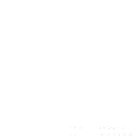
Standort:
MAINZ
Mombacher Str. 93
55122 Mainz
E-Mail:
info@kgs-tax.de
Fax: 06131 464 88 78