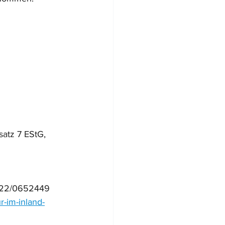
atz 7 EStG,
2022/0652449
r-im-inland-