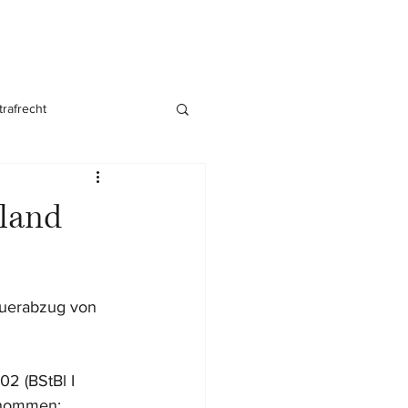
trafrecht
nsgründung
nland
euerabzug von 
2 (BStBl I 
enommen: