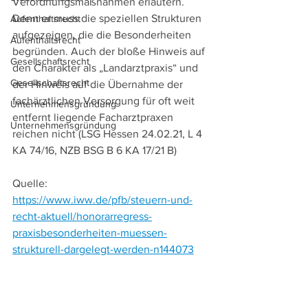
Verordnungsmaßnahmen erläutern. 
Denn er muss die speziellen Strukturen 
Aufenthaltsrecht
aufgezeigen, die die Besonderheiten 
Aufenthaltsrecht
begründen. Auch der bloße Hinweis auf 
Gesellschaftsrecht
den Charakter als „Landarztpraxis“ und 
Gesellschaftsrecht
der Hinweis auf die Übernahme der 
fachärztlichen Versorgung für oft weit 
Unternehmensgründung
entfernt liegende Facharztpraxen 
Unternehmensgründung
reichen nicht (LSG Hessen 24.02.21, L 4 
KA 74/16, NZB BSG B 6 KA 17/21 B)
Quelle: 
https://www.iww.de/pfb/steuern-und-
recht-aktuell/honorarregress-
praxisbesonderheiten-muessen-
strukturell-dargelegt-werden-n144073