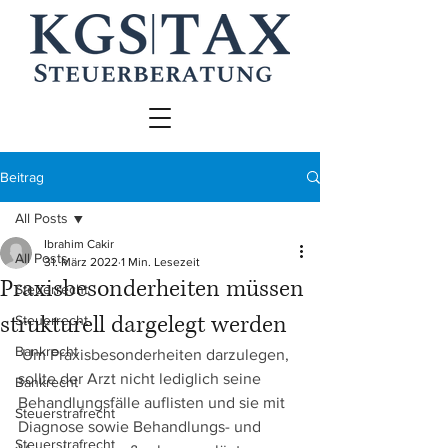
Beitrag
All Posts
Ibrahim Cakir
All Posts
31. März 2022
1 Min. Lesezeit
Praxisbesonderheiten müssen
Steuerrecht
strukturell dargelegt werden
Steuerrecht
Bankrecht
 Um Praxisbesonderheiten darzulegen, 
sollte der Arzt nicht lediglich seine 
Bankrecht
Behandlungsfälle auflisten und sie mit 
Steuerstrafrecht
Diagnose sowie Behandlungs- und 
Steuerstrafrecht