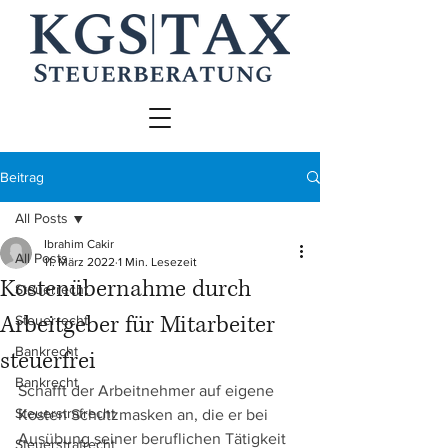
Beitrag
All Posts
Ibrahim Cakir
All Posts
11. März 2022
1 Min. Lesezeit
Kostenübernahme durch
Steuerrecht
Arbeitgeber für Mitarbeiter
Steuerrecht
Bankrecht
steuerfrei
Bankrecht
Schafft der Arbeitnehmer auf eigene 
Steuerstrafrecht
Kosten Schutzmasken an, die er bei 
Ausübung seiner beruflichen Tätigkeit 
Steuerstrafrecht