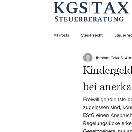
All Posts
Steuerrecht
Steuerrec
Ibrahim Cakir
6. Apr
Aufenthaltsrecht
Aufenthaltsre
Kindergeld
Unternehmensgründung
bei anerka
Freiwilligendienste b
zugelassen sind, kön
EStG einen Anspruch 
Regelungslücke erke
Gesetzgebers, nur a