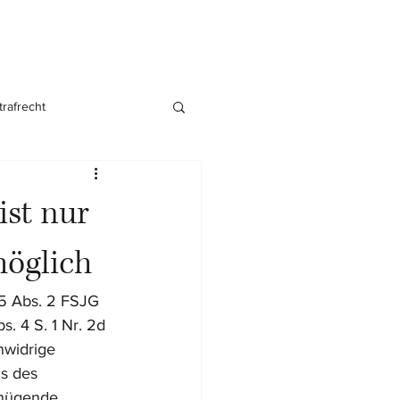
trafrecht
nsgründung
ist nur
möglich
§ 5 Abs. 2 FSJG 
. 4 S. 1 Nr. 2d 
nwidrige 
s des 
enügende 