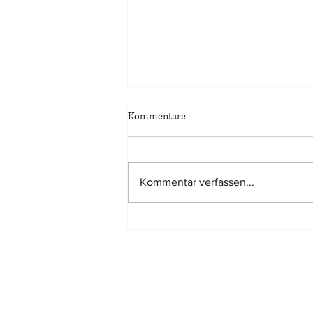
Kommentare
Kommentar verfassen...
Tatsächlich kürzere
Nutzungsdauer eines Gebäudes
kann mit jedem geeigneten
Verfahren dargelegt werde