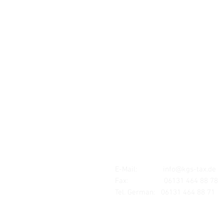
Standort:
MAINZ
Mombacher Str. 93
55122 Mainz
E-Mail:
info@kgs-tax.de
Fax: 06131 464 88 78
Tel. German:
06131 464 88 71