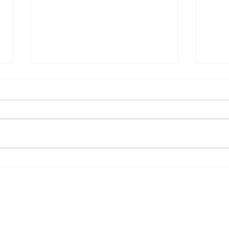
Ernstliche Zweifel an der Höhe
Recht
der Säumniszuschläge
nach