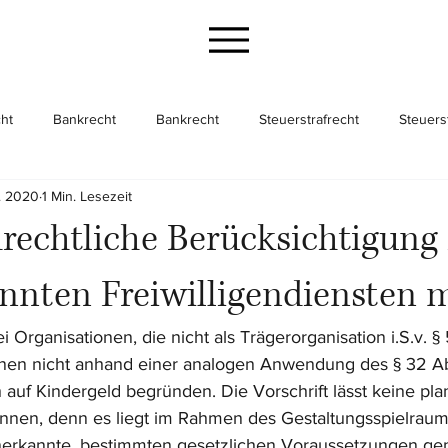
ht
Bankrecht
Bankrecht
Steuerstrafrecht
Steuers
. 2020
1 Min. Lesezeit
cht
Gesellschaftsrecht
Gesellschaftsrecht
Unternehme
rechtliche Berücksichtigung 
nnten Freiwilligendiensten 
ei Organisationen, die nicht als Trägerorganisation i.S.v. 
nen nicht anhand einer analogen Anwendung des § 32 Abs
auf Kindergeld begründen. Die Vorschrift lässt keine pla
nnen, denn es liegt im Rahmen des Gestaltungsspielraum
nerkannte, bestimmten gesetzlichen Voraussetzungen g