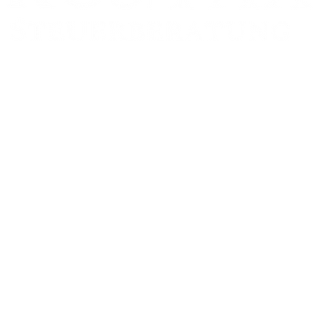
Zweigstelle:
FRANKFURT AM MAIN
Schumannstr. 27
60325 Frankfurt