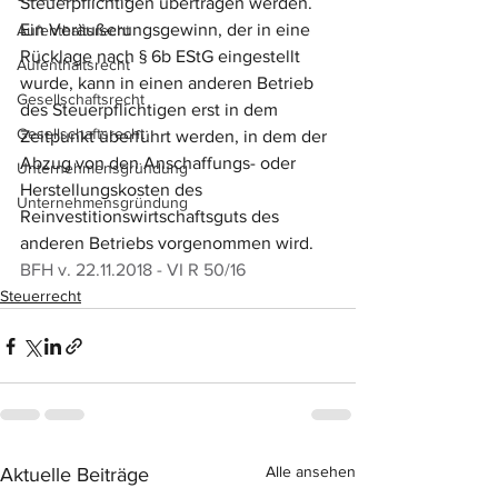
Steuerpflichtigen übertragen werden. 
Ein Veräußerungsgewinn, der in eine 
Aufenthaltsrecht
Rücklage nach § 6b EStG eingestellt 
Aufenthaltsrecht
wurde, kann in einen anderen Betrieb 
Gesellschaftsrecht
des Steuerpflichtigen erst in dem 
Gesellschaftsrecht
Zeitpunkt überführt werden, in dem der 
Abzug von den Anschaffungs- oder 
Unternehmensgründung
Herstellungskosten des 
Unternehmensgründung
Reinvestitionswirtschaftsguts des 
anderen Betriebs vorgenommen wird.
BFH v. 22.11.2018 - VI R 50/16
Steuerrecht
Alle ansehen
Aktuelle Beiträge