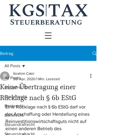
Beitrag
All Posts
Ibrahim Cakir
All Posts
30. Apr. 2020
1 Min. Lesezeit
Keine Übertragung einer
Steuerrecht
Rücklage nach § 6b EStG
Steuerrecht
Bankrecht
Eine Rücklage nach § 6b EStG darf vor 
der Anschaffung oder Herstellung eines 
Bankrecht
Reinvestitionswirtschaftsguts nicht auf 
Steuerstrafrecht
einen anderen Betrieb des 
Steuerstrafrecht