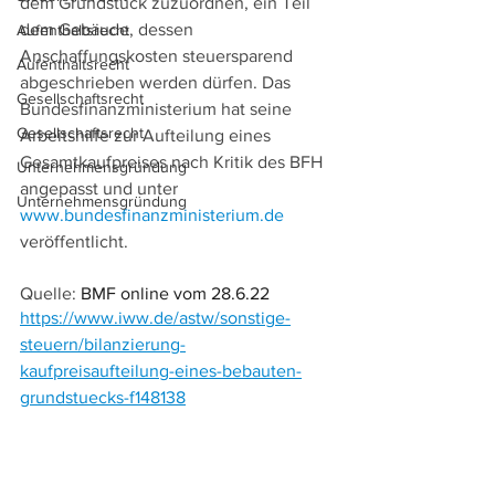
dem Grundstück zuzuordnen, ein Teil 
dem Gebäude, dessen 
Aufenthaltsrecht
Anschaffungskosten steuersparend 
Aufenthaltsrecht
abgeschrieben werden dürfen. Das 
Gesellschaftsrecht
Bundesfinanzministerium hat seine 
Gesellschaftsrecht
Arbeitshilfe zur Aufteilung eines 
Gesamtkaufpreises nach Kritik des BFH 
Unternehmensgründung
angepasst und unter 
Unternehmensgründung
www.bundesfinanzministerium.de
veröffentlicht.
Quelle: 
BMF online vom 28.6.22
https://www.iww.de/astw/sonstige-
steuern/bilanzierung-
kaufpreisaufteilung-eines-bebauten-
grundstuecks-f148138