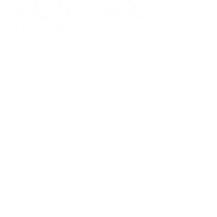
Standort:
MAINZ
Mombacher Str. 93
55122 Mainz
E-Mail:
info@kgs-tax.de
Fax:
06131 464 88 78
Tel. German:
06131 464 88 71
Zweigstelle: FRANKFURT AM MAIN
Schumannstr. 27
60325 Frankfurt
Zweigstelle:
KÖLN