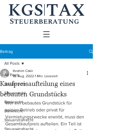
Beitrag
All Posts
Ibrahim Cakir
All Posts
18. Aug. 2022
1 Min. Lesezeit
Kaufpreisaufteilung eines
Steuerrecht
bebauten Grundstücks
Steuerrecht
Bankrecht
Wer ein bebautes Grundstück für 
seinen Betrieb oder privat für 
Bankrecht
Vermietungszwecke erwirbt, muss den 
Steuerstrafrecht
Gesamtkaufpreis aufteilen. Ein Teil ist 
Steuerstrafrecht