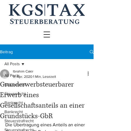
Beitrag
All Posts
Ibrahim Cakir
All Posts
9. Apr. 2020
1 Min. Lesezeit
Grunderwerbsteuerbarer
Steuerrecht
Erwerb eines
Steuerrecht
Bankrecht
Gesellschaftsanteils an einer
Bankrecht
Grundstücks-GbR
Steuerstrafrecht
Die Übertragung eines Anteils an einer 
Steuerstrafrecht