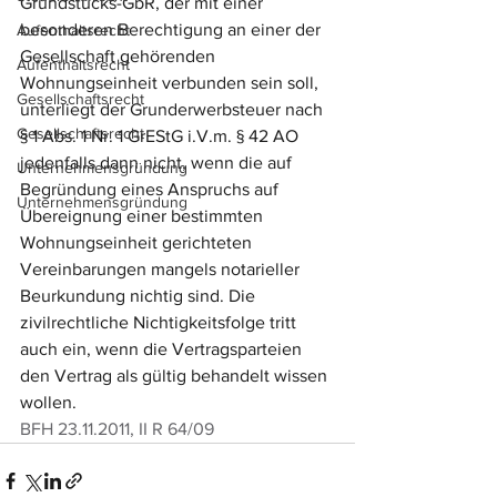
Grundstücks-GbR, der mit einer 
besonderen Berechtigung an einer der 
Aufenthaltsrecht
Gesellschaft gehörenden 
Aufenthaltsrecht
Wohnungseinheit verbunden sein soll, 
Gesellschaftsrecht
unterliegt der Grunderwerbsteuer nach 
Gesellschaftsrecht
§ 1 Abs. 1 Nr. 1 GrEStG i.V.m. § 42 AO 
jedenfalls dann nicht, wenn die auf 
Unternehmensgründung
Begründung eines Anspruchs auf 
Unternehmensgründung
Übereignung einer bestimmten 
Wohnungseinheit gerichteten 
Vereinbarungen mangels notarieller 
Beurkundung nichtig sind. Die 
zivilrechtliche Nichtigkeitsfolge tritt 
auch ein, wenn die Vertragsparteien 
den Vertrag als gültig behandelt wissen 
wollen. 
BFH 23.11.2011, II R 64/09