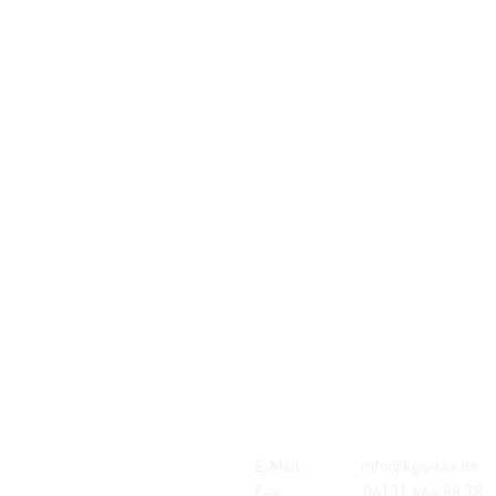
Standort:
MAINZ
Mombacher Str. 93
55122 Mainz
E-Mail:
info@kgs-tax.de
Fax: 06131 464 88 78