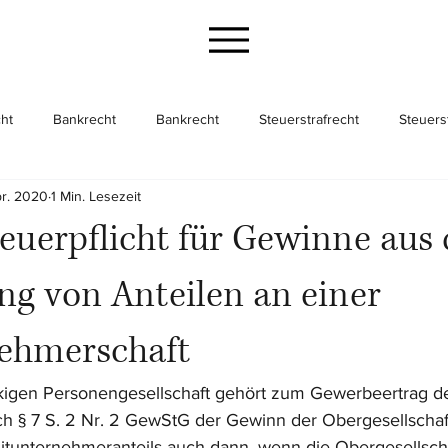
ht
Bankrecht
Bankrecht
Steuerstrafrecht
Steuers
pr. 2020
1 Min. Lesezeit
cht
Gesellschaftsrecht
Gesellschaftsrecht
Unternehme
uerpflicht für Gewinne aus 
g von Anteilen an einer
ehmerschaft
kigen Personengesellschaft gehört zum Gewerbeertrag de
ch § 7 S. 2 Nr. 2 GewStG der Gewinn der Obergesellschaf
tunternehmeranteils auch dann, wenn die Obergesellscha