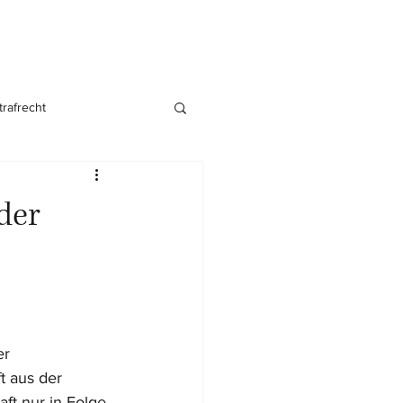
trafrecht
nsgründung
der
r 
t aus der 
ft nur in Folge 