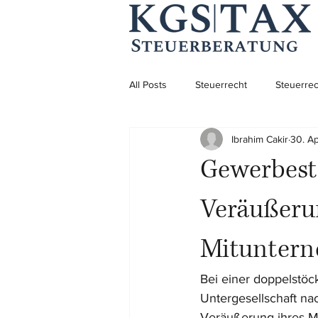
All Posts
Steuerrecht
Steuerrec
Ibrahim Cakir
30. A
Aufenthaltsrecht
Aufenthaltsre
Gewerbeste
Unternehmensgründung
Veräußerun
Mituntern
Bei einer doppelstöc
Untergesellschaft na
Veräußerung ihres Mi