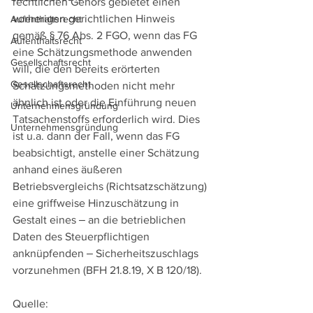
rechtlichen Gehörs gebietet einen 
vorherigen gerichtlichen Hinweis 
Aufenthaltsrecht
gemäß § 76 Abs. 2 FGO, wenn das FG 
Aufenthaltsrecht
eine Schätzungsmethode anwenden 
Gesellschaftsrecht
will, die den bereits erörterten 
Gesellschaftsrecht
Schätzungsmethoden nicht mehr 
ähnlich ist oder die Einführung neuen 
Unternehmensgründung
Tatsachenstoffs erforderlich wird. Dies 
Unternehmensgründung
ist u.a. dann der Fall, wenn das FG 
beabsichtigt, anstelle einer Schätzung 
anhand eines äußeren 
Betriebsvergleichs (Richtsatzschätzung) 
eine griffweise Hinzuschätzung in 
Gestalt eines ‒ an die betrieblichen 
Daten des Steuerpflichtigen 
anknüpfenden ‒ Sicherheitszuschlags 
vorzunehmen (BFH 21.8.19, X B 120/18).
Quelle: 