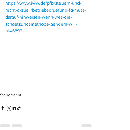
https://www.iww.de/pfb/steuern-und-
recht-aktuell/betriebspruefung-fg-muss-
darauf-hinweisen-wenn-wes-die-
schaetzungsmethode-aendern-will-
n146897
Steuerrecht