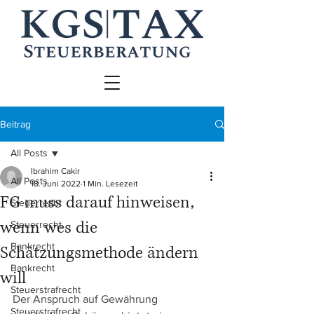
Beitrag
All Posts
Ibrahim Cakir
All Posts
18. Juni 2022
1 Min. Lesezeit
FG muss darauf hinweisen,
Steuerrecht
wenn wes die
Steuerrecht
Bankrecht
Schätzungsmethode ändern
Bankrecht
will
Steuerstrafrecht
Der Anspruch auf Gewährung 
Steuerstrafrecht