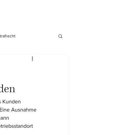
trafrecht
nsgründung
den
s Kunden 
. Eine Ausnahme 
dann 
triebsstandort 