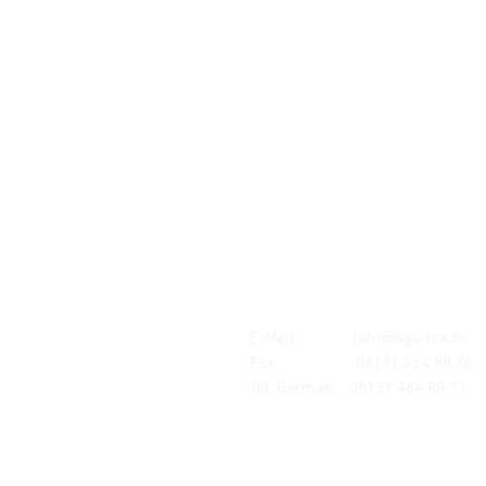
Standort:
MAINZ
Mombacher Str. 93
55122 Mainz
E-Mail:
info@kgs-tax.de
Fax: 06131 464 88 78
Tel. German:
06131 464 88 71