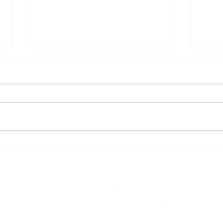
Vorsteuerabzug aus dem Erwerb
Beste
von Luxusfahrzeugen
vermi
Verä