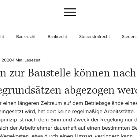
ht
Bankrecht
Bankrecht
Steuerstrafrecht
Steuers
. 2020
1 Min. Lesezeit
cht
Gesellschaftsrecht
Gesellschaftsrecht
Unternehme
n zur Baustelle können nach
segrundsätzen abgezogen wer
r einen längeren Zeitraum auf dem Betriebsgelände eine
eingesetzt wird, hat dort keine regelmäßige Arbeitsstätte
oprinzip ist nach dem Sinn und Zweck der Regelung nur 
 sich der Arbeitnehmer dauerhaft auf einen bestimmten Be
 Wegekosten, etwa durch einen Umzug, verringern kann. 