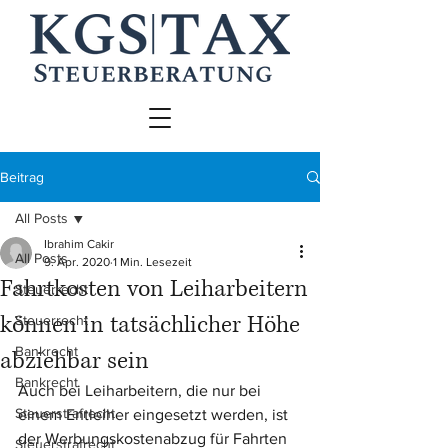
Beitrag
All Posts
Ibrahim Cakir
All Posts
9. Apr. 2020
1 Min. Lesezeit
Fahrtkosten von Leiharbeitern
Steuerrecht
können in tatsächlicher Höhe
Steuerrecht
Bankrecht
abziehbar sein
Bankrecht
Auch bei Leiharbeitern, die nur bei 
Steuerstrafrecht
einem Entleiher eingesetzt werden, ist 
der Werbungskostenabzug für Fahrten 
Steuerstrafrecht