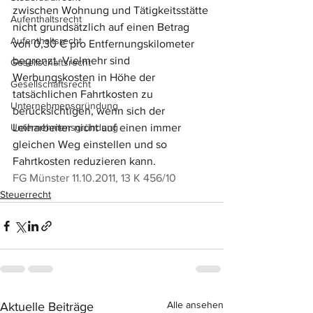
zwischen Wohnung und Tätigkeitsstätte 
Aufenthaltsrecht
nicht grundsätzlich auf einen Betrag 
Aufenthaltsrecht
von 0,30 € pro Entfernungskilometer 
begrenzt. Vielmehr sind 
Gesellschaftsrecht
Werbungskosten in Höhe der 
Gesellschaftsrecht
tatsächlichen Fahrtkosten zu 
Unternehmensgründung
berücksichtigen, wenn sich der 
Unternehmensgründung
Leiharbeiter nicht auf einen immer 
gleichen Weg einstellen und so 
Fahrtkosten reduzieren kann. 
FG Münster 11.10.2011, 13 K 456/10
Steuerrecht
Alle ansehen
Aktuelle Beiträge