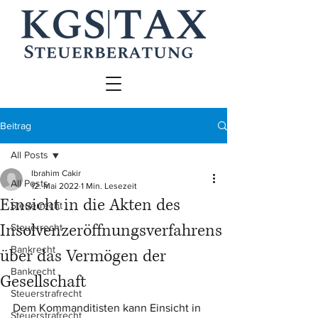
Beitrag
All Posts
Ibrahim Cakir
All Posts
12. Mai 2022
1 Min. Lesezeit
Einsicht in die Akten des
Steuerrecht
Insolvenzeröffnungsverfahrens
Steuerrecht
Bankrecht
über das Vermögen der
Bankrecht
Gesellschaft
Steuerstrafrecht
Dem Kommanditisten kann Einsicht in 
Steuerstrafrecht