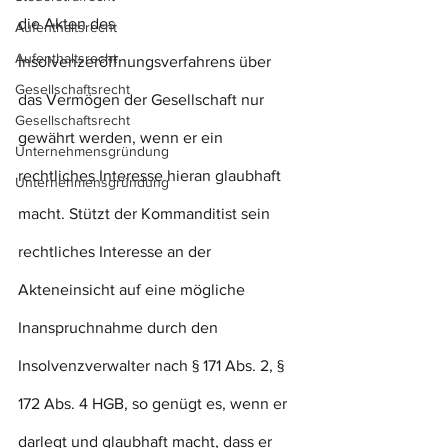
die Akten des 
Aufenthaltsrecht
Aufenthaltsrecht
Insolvenzeröffnungsverfahrens über 
Gesellschaftsrecht
das Vermögen der Gesellschaft nur 
Gesellschaftsrecht
gewährt werden, wenn er ein 
Unternehmensgründung
rechtliches Interesse hieran glaubhaft 
Unternehmensgründung
macht. Stützt der Kommanditist sein 
rechtliches Interesse an der 
Akteneinsicht auf eine mögliche 
Inanspruchnahme durch den 
Insolvenzverwalter nach § 171 Abs. 2, § 
172 Abs. 4 HGB, so genügt es, wenn er 
darlegt und glaubhaft macht, dass er 