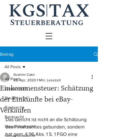
Beitrag
All Posts
Ibrahim Cakir
All Posts
26. Apr. 2020
1 Min. Lesezeit
Einkommensteuer: Schätzung
Steuerrecht
der Einkünfte bei eBay-
Steuerrecht
Bankrecht
Verkäufen
Bankrecht
Das Gericht ist nicht an die Schätzung 
Steuerstrafrecht
des Finanzamtes gebunden, sondern 
hat gem. § 96 Abs. 1 S. 1 FGO eine 
Steuerstrafrecht