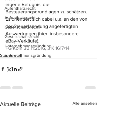
eigene Befugnis, die 
Aufenthaltsrecht
Besteuerungsgrundlagen zu schätzen. 
Aufenthaltsrecht
Es orientiert sich dabei u.a. an den von 
der Steuerfahndung angefertigten 
Gesellschaftsrecht
Auswertungen (hier: insbesondere 
Gesellschaftsrecht
eBay-Verkäufe).
Unternehmensgründung
FG Köln 30.11.2016, 3 K 1617/14
Steuerrecht
Unternehmensgründung
Alle ansehen
Aktuelle Beiträge