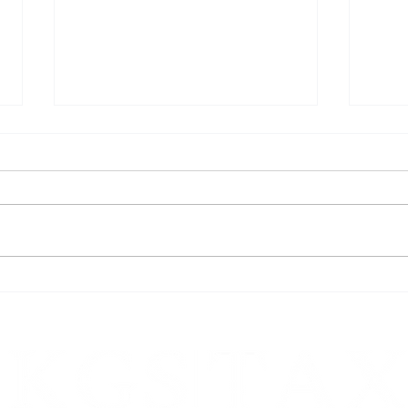
Vorsteuerabzug aus dem Erwerb
Beste
von Luxusfahrzeugen
vermi
Verä