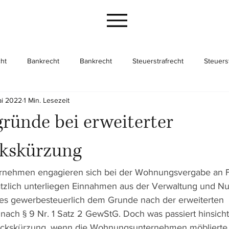
ht
Bankrecht
Bankrecht
Steuerstrafrecht
Steuers
ai 2022
1 Min. Lesezeit
cht
Gesellschaftsrecht
Gesellschaftsrecht
Unternehme
sgründe bei erweiterter
kskürzung
nehmen engagieren sich bei der Wohnungsvergabe an Fl
tzlich unterliegen Einnahmen aus der Verwaltung und N
es gewerbesteuerlich dem Grunde nach der erweiterten 
nach § 
9
 Nr. 1 Satz 2 GewStG. Doch was passiert hinsicht
ückskürzung, wenn die Wohnungsunternehmen möblierte 