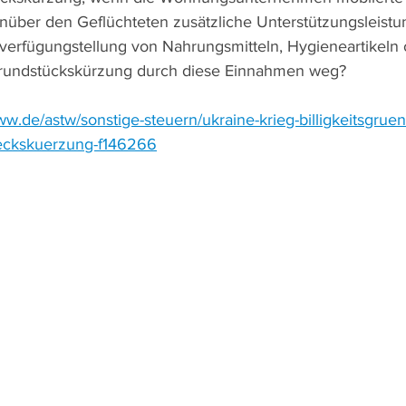
über den Geflüchteten zusätzliche Unterstützungsleistu
urverfügungstellung von Nahrungsmitteln, Hygieneartikeln 
e Grundstückskürzung durch diese Einnahmen weg?
ww.de/astw/sonstige-steuern/ukraine-krieg-billigkeitsgruen
ueckskuerzung-f146266