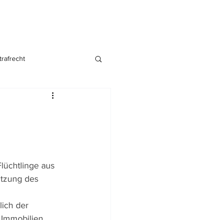
trafrecht
nsgründung
üchtlinge aus 
utzung des 
lich der 
Immobilien 