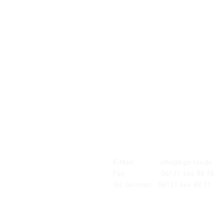
Standort:
MAINZ
Mombacher Str. 93
55122 Mainz
E-Mail:
info@kgs-tax.de
Fax: 06131 464 88 78
Tel. German:
06131 464 88 71