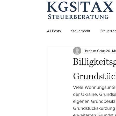
All Posts
Steuerrecht
Steuerrec
Ibrahim Cakir
20. M
Aufenthaltsrecht
Aufenthaltsre
Billigkeit
Unternehmensgründung
Grundstüc
Viele Wohnungsunter
der Ukraine. Grundsä
eigenen Grundbesitz
Grundstückskürzung 
erweiterten Grundst