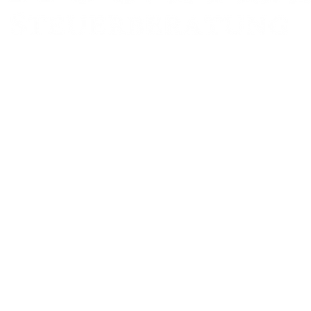
Zweigstelle:
FRANKFURT AM MAIN
Schumannstr. 27
60325 Frankfurt