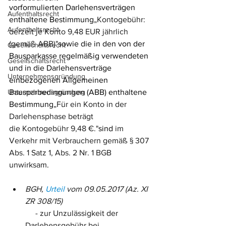
vorformulierten Darlehensverträgen 
Aufenthaltsrecht
enthaltene Bestimmung
„Kontogebühr: 
Aufenthaltsrecht
derzeit je Konto 9,48 EUR jährlich 
(gemäß ABB)"
sowie die in den von der 
Gesellschaftsrecht
Bausparkasse regelmäßig verwendeten 
Gesellschaftsrecht
und in die Darlehensverträge 
Unternehmensgründung
einbezogenen Allgemeinen 
Unternehmensgründung
Bausparbedingungen (ABB) enthaltene 
Bestimmung
„Für ein Konto in der 
Darlehensphase beträgt 
die Kontogebühr 9,48 €."
sind 
im 
Verkehr mit Verbrauchern gemäß § 307 
Abs. 1 Satz 1, Abs. 2 Nr. 1 BGB 
unwirksam
.
BGH, 
Urteil
 vom 09.05.2017 (Az. XI 
ZR 308/15)
     - zur Unzulässigkeit der 
Darlehensgebühr bei 