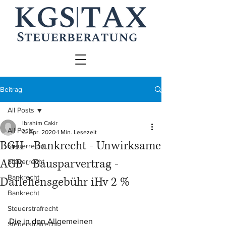
Beitrag
All Posts
Ibrahim Cakir
All Posts
6. Apr. 2020
1 Min. Lesezeit
BGH - Bankrecht - Unwirksame
Steuerrecht
AGB - Bausparvertrag -
Steuerrecht
Bankrecht
Darlehensgebühr iHv 2 %
Bankrecht
Steuerstrafrecht
Die in den 
Allgemeinen 
Steuerstrafrecht