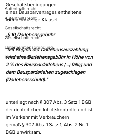
Geschäftsbedingungen 
Aufenthaltsrecht
eines Bausparvertrages 
enthaltene 
Aufenthaltsrecht
formularmäßige Klausel
Gesellschaftsrecht
„§ 10 Darlehensgebühr 
Gesellschaftsrecht
Unternehmensgründung
"Mit Beginn der Darlehensauszahlung 
Unternehmensgründung
wird eine Darlehensgebühr in Höhe von 
2 % des Bauspardarlehens (…) fällig und 
dem Bauspardarlehen zugeschlagen 
(Darlehensschuld)."
unterliegt nach § 307 Abs. 3 Satz 1 BGB 
der richterlichen Inhaltskontrolle und ist 
im Verkehr mit Verbrauchern 
gemäß § 307 Abs. 1 Satz 1, Abs. 2 Nr. 1 
BGB unwirksam.