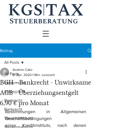
Beitrag
All Posts
Ibrahim Cakir
All Posts
6. Apr. 2020
1 Min. Lesezeit
BGH - Bankrecht - Unwirksame
Steuerrecht
AGB - Überziehungsentgelt
Steuerrecht
Bankrecht
6,90 € pro Monat
Bankrecht
Bestimmungen in Allgemeinen 
Steuerstrafrecht
Geschäftsbedingungen 
eines Kreditinstituts, nach denen 
Steuerstrafrecht