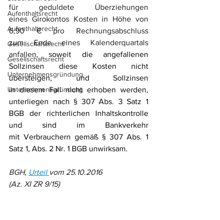
für geduldete Überziehungen 
Aufenthaltsrecht
eines Girokontos Kosten in Höhe von 
Aufenthaltsrecht
6,90 € pro Rechnungsabschluss 
zum Ende eines Kalenderquartals 
Gesellschaftsrecht
anfallen
, soweit die angefallenen 
Gesellschaftsrecht
Sollzinsen diese Kosten nicht 
Unternehmensgründung
übersteigen, und Sollzinsen 
Unternehmensgründung
in diesem Fall nicht erhoben werden, 
unterliegen nach § 307 Abs. 3 Satz 1 
BGB der richterlichen Inhaltskontrolle 
und sind im Bankverkehr 
mit Verbrauchern gemäß § 307 Abs. 1 
Satz 1, Abs. 2 Nr. 1 BGB unwirksam.
BGH, 
Urteil 
vom 25.10.2016 
(Az. XI ZR 9/15)