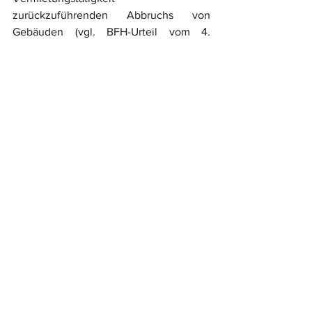
zurückzuführenden Abbruchs von 
Gebäuden (vgl. BFH-Urteil vom 4. 
Februar 2004 X R 24/02, BFH/NV 2004, 
787) regelmäßig kein Zweifel an der 
Veranlassung durch die 
Einkünfteerzielung bestehen kann. 
Demgegenüber werden Renovierungs- 
und Instandsetzungsmaßnahmen im 
Hinblick auf eine geplante 
anschließende Eigennutzung (vgl. Urteil 
in BFHE 192, 311, BStBl II 2001, 784) oder 
Veräußerung (vgl. BFH-Urteil vom 14. 
Dezember 2004 IX R 34/03, BFHE 208, 
232, BStBl II 2005, 343) maßgebend mit 
Rücksicht auf die zukünftige (private) 
Nutzung des Gebäudes getätigt. Diese 
private Veranlassung ist üblicherweise 
nicht von untergeordneter Bedeutung, 