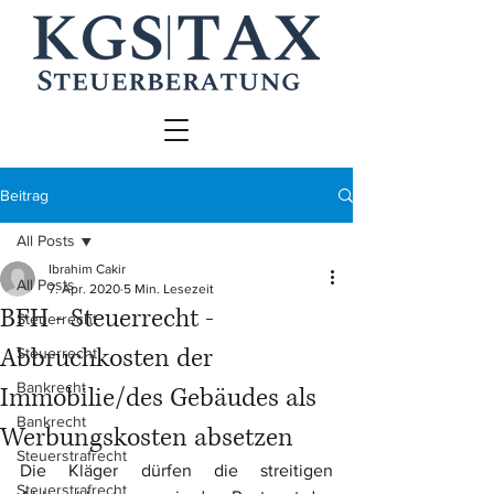
Beitrag
All Posts
Ibrahim Cakir
All Posts
7. Apr. 2020
5 Min. Lesezeit
BFH - Steuerrecht -
Steuerrecht
Abbruchkosten der
Steuerrecht
Bankrecht
Immobilie/des Gebäudes als
Bankrecht
Werbungskosten absetzen
Steuerstrafrecht
Die Kläger dürfen die streitigen 
Steuerstrafrecht