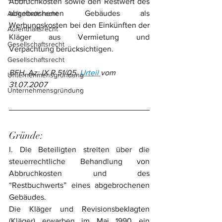
Abbruchkosten sowie den Restwert des 
abgebrochenen Gebäudes als 
Aufenthaltsrecht
Werbungskosten bei den Einkünften der 
Aufenthaltsrecht
Kläger aus Vermietung und 
Gesellschaftsrecht
Verpachtung berücksichtigen.
Gesellschaftsrecht
BFH, Az: IX R 51/05, 
Urteil 
vom 
Unternehmensgründung
31.07.2007
Unternehmensgründung
Gründe:
I. Die Beteiligten streiten über die 
steuerrechtliche Behandlung von 
Abbruchkosten und des 
“Restbuchwerts” eines abgebrochenen 
Gebäudes.
Die Kläger und Revisionsbeklagten 
(Kläger) erwarben im Mai 1990 ein 