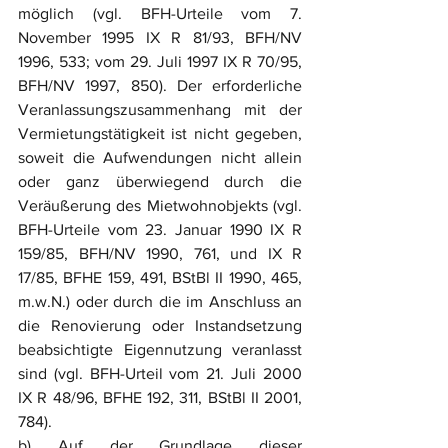
möglich (vgl. BFH-Urteile vom 7. 
November 1995 IX R 81/93, BFH/NV 
1996, 533; vom 29. Juli 1997 IX R 70/95, 
BFH/NV 1997, 850). Der erforderliche 
Veranlassungszusammenhang mit der 
Vermietungstätigkeit ist nicht gegeben, 
soweit die Aufwendungen nicht allein 
oder ganz überwiegend durch die 
Veräußerung des Mietwohnobjekts (vgl. 
BFH-Urteile vom 23. Januar 1990 IX R 
159/85, BFH/NV 1990, 761, und IX R 
17/85, BFHE 159, 491, BStBl II 1990, 465, 
m.w.N.) oder durch die im Anschluss an 
die Renovierung oder Instandsetzung 
beabsichtigte Eigennutzung veranlasst 
sind (vgl. BFH-Urteil vom 21. Juli 2000 
IX R 48/96, BFHE 192, 311, BStBl II 2001, 
784).
b) Auf der Grundlage dieser 