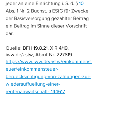
jeder an eine Einrichtung i. S. d. § 
10
Abs. 1 Nr. 2 Buchst. a EStG für Zwecke 
der Basisversorgung gezahlter Beitrag 
ein Beitrag im Sinne dieser Vorschrift 
dar.
Quelle: 
BFH 19.8.21, X R 4/19, 
iww.de/astw, Abruf-Nr. 227819
https://www.iww.de/astw/einkommenst
euer/einkommensteuer-
beruecksichtigung-von-zahlungen-zur-
wiederauffuellung-einer-
rentenanwartschaft-f144617