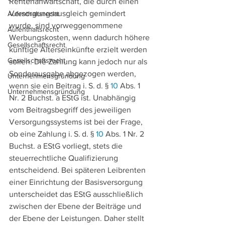
Rentenanwartschaft, die durch einen 
Versorgungsausgleich gemindert 
Aufenthaltsrecht
wurde, sind vorweggenommene 
Aufenthaltsrecht
Werbungskosten, wenn dadurch höhere 
Gesellschaftsrecht
künftige Alterseinkünfte erzielt werden 
Gesellschaftsrecht
sollen. Die Zahlung kann jedoch nur als 
Sonderausgabe abgezogen werden, 
Unternehmensgründung
wenn sie ein Beitrag i. S. d. § 
10
 Abs. 1 
Unternehmensgründung
Nr. 2 Buchst. a EStG ist. Unabhängig 
vom Beitragsbegriff des jeweiligen 
Versorgungssystems ist bei der Frage, 
ob eine Zahlung i. S. d. § 
10
 Abs. 1 Nr. 2 
Buchst. a EStG vorliegt, stets die 
steuerrechtliche Qualifizierung 
entscheidend. Bei späteren Leibrenten 
einer Einrichtung der Basisversorgung 
unterscheidet das EStG ausschließlich 
zwischen der Ebene der Beiträge und 
der Ebene der Leistungen. Daher stellt 