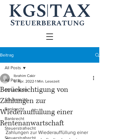
Beitrag
All Posts
Ibrahim Cakir
All Posts
6. Apr. 2022
1 Min. Lesezeit
Berücksichtigung von
Steuerrecht
Zahlungen zur
Steuerrecht
Bankrecht
Wiederauffüllung einer
Bankrecht
Rentenanwartschaft
Steuerstrafrecht
Zahlungen zur Wiederauffüllung einer 
Steuerstrafrecht