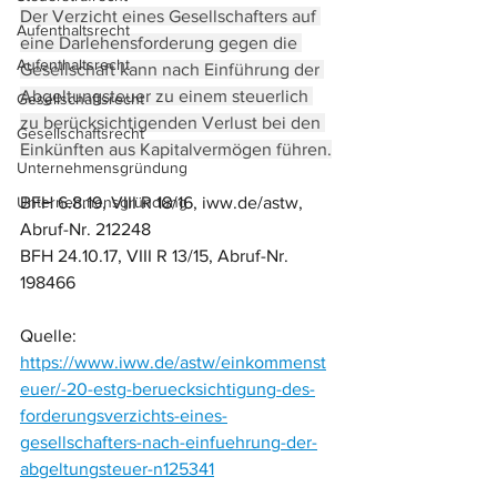
Der Verzicht eines Gesellschafters auf 
Aufenthaltsrecht
eine Darlehensforderung gegen die 
Aufenthaltsrecht
Gesellschaft kann nach Einführung der 
Abgeltungsteuer zu einem steuerlich 
Gesellschaftsrecht
zu berücksichtigenden Verlust bei den 
Gesellschaftsrecht
Einkünften aus Kapitalvermögen führen.
Unternehmensgründung
Unternehmensgründung
BFH 6.8.19, VIII R 18/16, iww.de/astw, 
Abruf-Nr. 212248
BFH 24.10.17, VIII R 13/15, Abruf-Nr. 
198466
Quelle: 
https://www.iww.de/astw/einkommenst
euer/-20-estg-beruecksichtigung-des-
forderungsverzichts-eines-
gesellschafters-nach-einfuehrung-der-
abgeltungsteuer-n125341