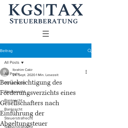
Beitrag
All Posts
Ibrahim Cakir
All Posts
24. Sept. 2020
1 Min. Lesezeit
Berücksichtigung des
Steuerrecht
Forderungsverzichts eines
Steuerrecht
Bankrecht
Gesellschafters nach
Bankrecht
Einführung der
Steuerstrafrecht
Abgeltungsteuer
Steuerstrafrecht