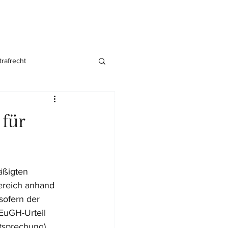
trafrecht
nsgründung
 für
äßigten 
ereich anhand 
sofern der 
EuGH-Urteil 
tsprechung).