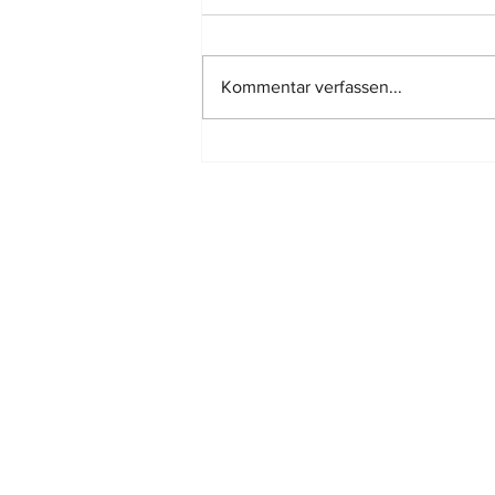
Kommentar verfassen...
Tatsächlich kürzere
Nutzungsdauer eines Gebäudes
kann mit jedem geeigneten
Verfahren dargelegt werde
Standort:
MAINZ