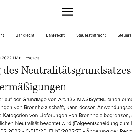
ht
Bankrecht
Bankrecht
Steuerstrafrecht
Steuers
li 2022
1 Min. Lesezeit
cht
Gesellschaftsrecht
Gesellschaftsrecht
Unternehme
des Neutralitätsgrundsatzes
zermäßigungen
, der auf der Grundlage von Art. 122 MwStSystRL einen erm
erungen von Brennholz schafft, kann dessen Anwendungsb
 Kategorien von Lieferungen von Brennholz begrenzen, 
lichen Neutralität beachtet wird (Folgeentscheidung zum 
02.2022 - C-515/20, EU:C:2022:73 - Änderung der Rech