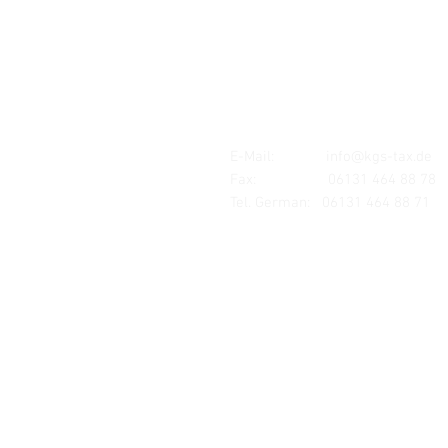
Mombacher Str. 93
55122 Mainz
E-Mail:
info@kgs-tax.de
Fax: 06131 464 88 78
Tel. German:
06131 464 88 71