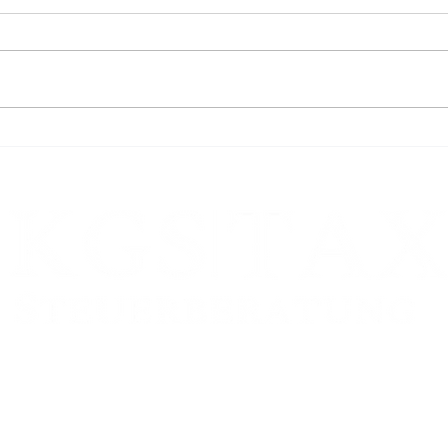
Ernstliche Zweifel an der Höhe
Recht
der Säumniszuschläge
nach
Zweigstelle:
FRANKFURT AM MAIN